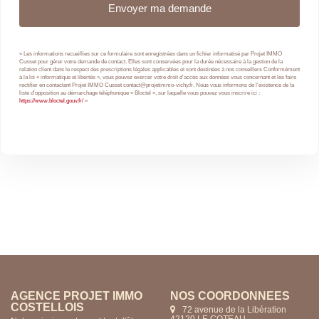
« Les informations recueillies sur ce formulaire sont enregistrées dans un fichier informatisé par Projet IMMO
Cusset pour gérer votre demande de contact. Elles sont conservées pour la durée nécessaire à la gestion de la
relation client dans le respect des prescriptions légales applicables et sont destinées à nos conseillers Conformément
à la loi « informatique et libertés », vous pouvez exercer votre droit d'accès aux données vous concernant et les faire
rectifier en contactant Projet IMMO Cusset contact@projetimmo-vichy.fr. Nous vous informons de l'existence de la
liste d'opposition au démarchage téléphonique « Bloctel », sur laquelle vous pouvez vous inscrire ici :
https://www.bloctel.gouv.fr/
»
AGENCE PROJET IMMO
NOS COORDONNÉES
COSTELLOIS
72 avenue de la Libération