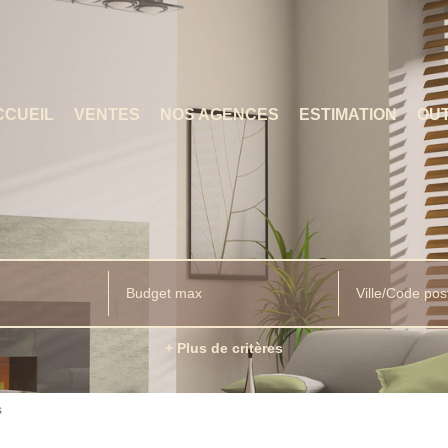
CCUEIL
VENTES
NOS AGENCES
ESTIMATION
OUT
Ville/Code pos
+ Plus de critères
s