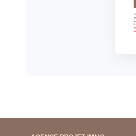
« 
de
lé
d'
in
ht