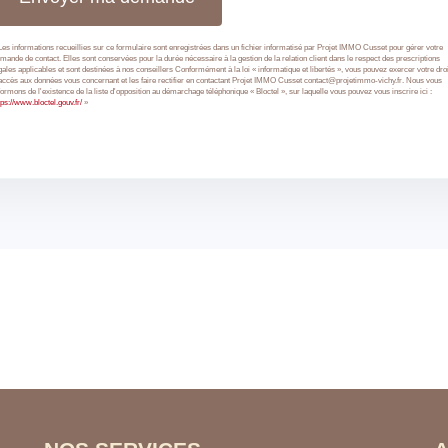
Les informations recueillies sur ce formulaire sont enregistrées dans un fichier informatisé par Projet IMMO Cusset pour gérer votre
mande de contact. Elles sont conservées pour la durée nécessaire à la gestion de la relation client dans le respect des prescriptions
gales applicables et sont destinées à nos conseillers Conformément à la loi « informatique et libertés », vous pouvez exercer votre droi
accès aux données vous concernant et les faire rectifier en contactant Projet IMMO Cusset contact@projetimmo-vichy.fr. Nous vous
formons de l'existence de la liste d'opposition au démarchage téléphonique « Bloctel », sur laquelle vous pouvez vous inscrire ici :
tps://www.bloctel.gouv.fr/
»