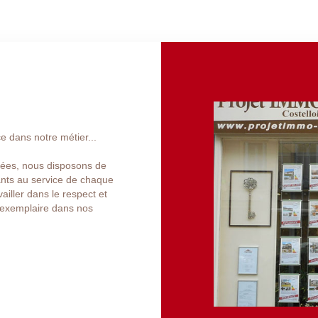
e dans notre métier...
nées, nous disposons de
nts au service de chaque
ailler dans le respect et
e exemplaire dans nos