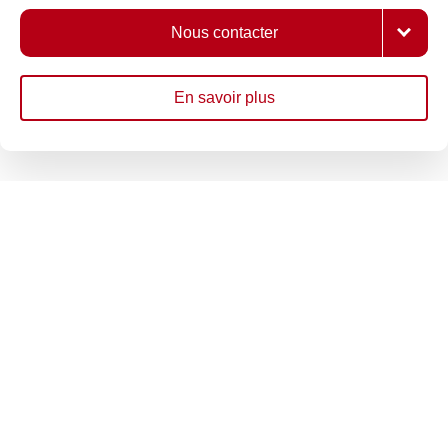
Nous contacter
En savoir plus
AGENCE PROJET IMMO
NOS COORDONNÉES
COSTELLOIS
72 avenue de la Libération
42120 LE COTEAU
Notre mission est avant tout d'être une
référence dans notre métier...
Tél. : +33 9 54 57 09 76
Engagés dans l'immobilier depuis
plusieurs années, nous disposons de
compétences, de méthodes et d'outils
performants au service de chaque
besoin particulier. Notre engagement
est de travailler dans le respect et les
intérêts de nos clients, d'avoir une
conduite exemplaire dans nos
pratiques de travail quotidiennes.