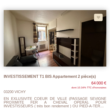
D'ACCUEUIL, CUISINE OUVERTE SUR PIECE DE VIE
ACCES TERRASSE. 4 CHAMBRES AVEC PENDERIES, 2
SALLES DE DOUCHES, 2 WC. GARAGE 2 VOITURES AVEC
PORTES MOTORISEES, 3 TERRASSES. DONT UN T2 EN
REZ DE JARDIN ( CUISINE OUVERTE SUR SEJOUR,
CHAMBRE, SALLE DE DOUCHE AVEC WC ET ENTREE
INDEPENDANTE. DOUBLE VITRAGE , VOLETS
ELECTRIQUES, TOUT A L'EGOUT.. AUCUN TRAVAUX A
PREVOIR..
INVESTISSEMENT T1 BIS Appartement 2 pièce(s)
64 000 €
dont 10.34% TTC d'honoraires
03200 VICHY
EN EXLUSIVITE COEUR DE VILLE (PASSAGE SEVIGNE
PROXIMITE FER A CHEVAL OPERA). POUR
INVESTISSEURS ( très bon rendement ) OU PIED-A-TERRE.
APPARTEMENT DE TYPE T1 BIS DE 28 M2 EN RDC AVEC