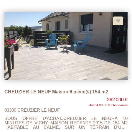
M2. VASTE SEJOUR SALON, CUISINE AMENAGEE ET
EQUIPEE, 5 CHAMBRES, 2 SALLES DE BAINS, 2 WC,
BUANDERIE, GRENIERS, CAVE, 2 GARAGES, TERRASSE
COUVERTE , 1 CARPORT ATTENANT, MAISON ELEVEE
SUR VIDE SANITAIRE 80 CM, POELE A BOIS, TOUT A
L'EGOUT CONFORME, DPE : C et A. QUARTIER PRISE
(LES JACQUETS).
CREUZIER LE NEUF Maison 6 pièce(s) 154 m2
262 000 €
dont 4.8% TTC d'honoraires
03300 CREUZIER LE NEUF
SOUS OFFRE D'ACHAT..CREUZIER LE NEUF.A 10
MINUTES DE VICHY. MAISON RECENTE 2015 DE 154 M2
HABITABLE AU CALME, SUR UN TERRAIN D'UNE
CONTENANCE DE 590 M2. ENTREE AVEC PENDERIE