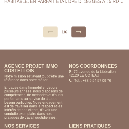
HABITABLE. EN PARFAIT ETAT. DPE D: 186 GES A : 5 RDC :
ENTREE, CUISINE A/E OUVERTE SUR SEJOUR SALON
D'UNE SURFACE DE 51 M2 ET WC INDEPENDANT. 1 ER
ETAGE , MEZZANINE DE 12.50M2, DEUX CHAMBRES (
12.31M2 / 13.98 M2) UNE SALLE DE BAIN AVEC WC DE 3.91
M2. AINSI QU'UN GARAGE DE 32 M2 FAISANT OFFICE
D'ATELIER D'ARTISTE PEINTRE AVEC LA POSSIBILITE DE
CREER UNE TERRASSE AU DESSUS . DOUBLE
1/6
VITRAGE,VMC,CHAUFFAGE ELECTRIQUE, POELE A
GRANULES,TOUT A L'EGOUT...
AGENCE PROJET IMMO
NOS COORDONNÉES
COSTELLOIS
72 avenue de la Libération
42120 LE COTEAU
Notre mission est avant tout d'être une
référence dans notre métier...
Tél. : +33 9 54 57 09 76
Engagés dans l'immobilier depuis
plusieurs années, nous disposons de
compétences, de méthodes et d'outils
performants au service de chaque
besoin particulier. Notre engagement
est de travailler dans le respect et les
intérêts de nos clients, d'avoir une
conduite exemplaire dans nos
pratiques de travail quotidiennes.
NOS SERVICES
LIENS PRATIQUES