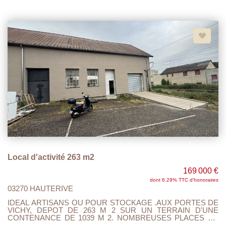
CUISINE EQUIPEE OUVERTE SUR LA PIECE DE VIE, 1
CHAMBRE ET UNE SALLE DE DOUCHE AVEC WC. PAS DE
TRAVAUX A PREVOIR. PEUT ETRE VENDU AVEC SON
MOBILIER. A VISITER ET FAIRE OFFRE.
Local d'activité 263 m2
169 000 €
dont 6.29% TTC d'honoraires
03270 HAUTERIVE
IDEAL ARTISANS OU POUR STOCKAGE .AUX PORTES DE
VICHY, DEPOT DE 263 M 2 SUR UN TERRAIN D'UNE
CONTENANCE DE 1039 M 2. NOMBREUSES PLACES DE
PARKINGS. RAMPE D'ACCES POUR VEHICULES LOURDS