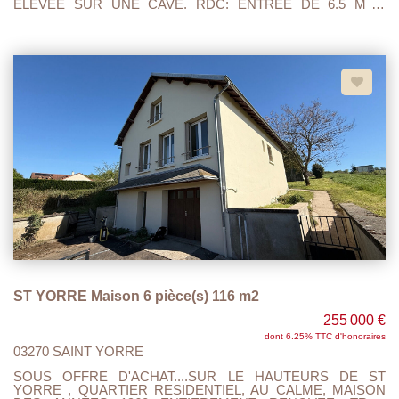
ELEVEE SUR UNE CAVE. RDC: ENTREE DE 6.5 M 2,
CUISINE 14.80 M2 AVEC POELE A GRANULES, SEJOUR/
SALON 16 M2, SALLE DE BAINS AVEC WC 3.20M2. A
L'ETAGE UN PALIER, UNE CHAMBRE 12.5 M2, AINSI
QU'UNE PIECE MANSARDEE. A RENOVER.... COUR AVEC
GARAGE DE 18.5 M 2. TOUT A L'EGOUT, TAXE FONCIERE
697 EUROS. PROXIMITE GARE, HOPITAL,BUS...
ST YORRE Maison 6 pièce(s) 116 m2
255 000 €
dont 6.25% TTC d'honoraires
03270 SAINT YORRE
SOUS OFFRE D'ACHAT....SUR LE HAUTEURS DE ST
YORRE , QUARTIER RESIDENTIEL, AU CALME, MAISON