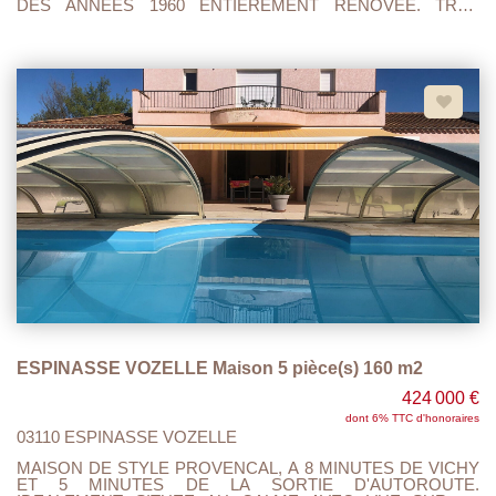
DES ANNEES 1960 ENTIEREMENT RENOVEE. TRES
BELLES PRESTATION. MAISON LUMINEUSE EXPOSITION
EST/OUEST. RDC: GARAGE CHAUFFERIE BUANDERIE ET
CAVE. 1 ER ETAGE ACCES TERRASSE ET TERRAIN ,
CUISINE OUVERTE SUR SEJOUR, 2 CHAMBRES DONT
UNE AVEC SALLE DE DOUCHE, WC ET UNE 2 IEME SALLE
DE DOUCHE COMMUNE. 2 IEME ETAGE : COULOIR AVEC
PLACARD QUI DONNE SUR 2 CHAMBRES, 1 BUREAU, 1
WC . LES PRESTATIONS: PACK CLIM AIR / AIR, ISOLATION
PAR L'INTERIEUR ET PAR LE TOIT, DOUBLE VITRAGE,
FACADE NEUVE, PARQUETS,TOUT A L'EGOUT
CONFORME, TERRAIN D'UNE CONTENANCE DE 900 M2
AVEC UNE DEPENDANCE DE 35 M 2. VUS DEGAGEE, AU
CALME . ESPACE CUISINE ENTIEREMENT PRE-EQUIPE IL
NE RESTE PLUS QU'A INSTALER LA CUISINE DE VOTRE
CHOIX. TOUT EST ENTIEREMENT NEUF FACTURES A
L'APPUIS. A VISITER ET FAIRE OFFRE..
ESPINASSE VOZELLE Maison 5 pièce(s) 160 m2
424 000 €
dont 6% TTC d'honoraires
03110 ESPINASSE VOZELLE
MAISON DE STYLE PROVENCAL, A 8 MINUTES DE VICHY
ET 5 MINUTES DE LA SORTIE D'AUTOROUTE.