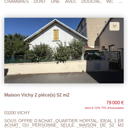
CHAMBRES DONT UNE AVEC DOUCHE, WC ET
BUANDERIE AVEC ACCES TERRASSE SUR L'ARRIERE DE
LA MAISON. 1 ER ETAGE : PALIER ,CUISINE A/E, SEJOUR
DOUBLE, SALON ET TOILETTE. LES COMBLES SONT
AMENAGES EN UNE SUITE PARENTALE AVEC CHAMBRE
,DRESSING, SALLE DE BAIN AVEC DOUCHE ET WC.
CHAUFFAGE GAZ ET GRANULES (chaudière 3 ans , poêle à
granulés 1 an ).LA COUVERTURE EST NEUVE AINSI QUE
L'ISOLATION PAR LE TOIT. DOUBLE VITRAGE ALIMINIUM,
TOUT A L'EGOUT, PROXIMITE COMMERCES ET BUS. RUE
CALME, IDEAL POUR UNE GRANDE FAMILLE. A VISITER
ET FAIRE OFFRE....
Maison Vichy 2 pièce(s) 52 m2
79 000 €
dont 9.72% TTC d'honoraires
03200 VICHY
SOUS OFFRE D'ACHAT...QUARTIER HOPITAL, IDEAL 1 ER
ACHAT OU PERSONNE SEULE. MAISON DE 52 M2