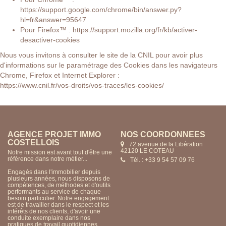
https://support.google.com/chrome/bin/answer.py?
hl=fr&answer=95647
Pour Firefox™ :
https://support.mozilla.org/fr/kb/activer-
desactiver-cookies
Nous vous invitons à consulter le site de la CNIL pour avoir plus
d'informations sur le paramétrage des Cookies dans les navigateurs
Chrome, Firefox et Internet Explorer :
https://www.cnil.fr/vos-droits/vos-traces/les-cookies/
AGENCE PROJET IMMO
NOS COORDONNÉES
COSTELLOIS
72 avenue de la Libération
42120 LE COTEAU
Notre mission est avant tout d'être une
référence dans notre métier...
Tél. : +33 9 54 57 09 76
Engagés dans l'immobilier depuis
plusieurs années, nous disposons de
compétences, de méthodes et d'outils
performants au service de chaque
besoin particulier. Notre engagement
est de travailler dans le respect et les
intérêts de nos clients, d'avoir une
conduite exemplaire dans nos
pratiques de travail quotidiennes.