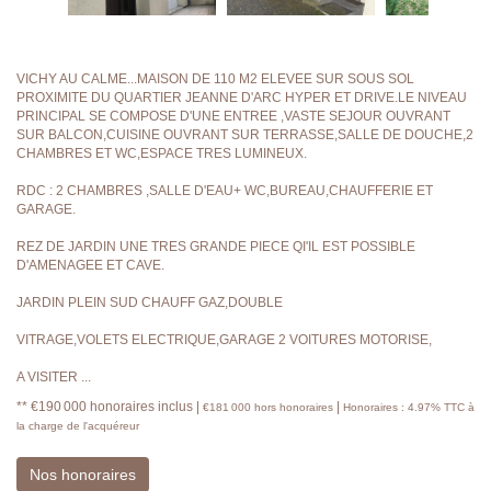
VICHY AU CALME...MAISON DE 110 M2 ELEVEE SUR SOUS SOL
PROXIMITE DU QUARTIER JEANNE D'ARC HYPER ET DRIVE.LE NIVEAU
PRINCIPAL SE COMPOSE D'UNE ENTREE ,VASTE SEJOUR OUVRANT
SUR BALCON,CUISINE OUVRANT SUR TERRASSE,SALLE DE DOUCHE,2
CHAMBRES ET WC,ESPACE TRES LUMINEUX.
RDC : 2 CHAMBRES ,SALLE D'EAU+ WC,BUREAU,CHAUFFERIE ET
GARAGE.
REZ DE JARDIN UNE TRES GRANDE PIECE QI'IL EST POSSIBLE
D'AMENAGEE ET CAVE.
JARDIN PLEIN SUD CHAUFF GAZ,DOUBLE
VITRAGE,VOLETS ELECTRIQUE,GARAGE 2 VOITURES MOTORISE,
A VISITER ...
** €190 000
honoraires inclus
|
|
€181 000
hors honoraires
Honoraires : 4.97% TTC à
la charge de l'acquéreur
Nos honoraires