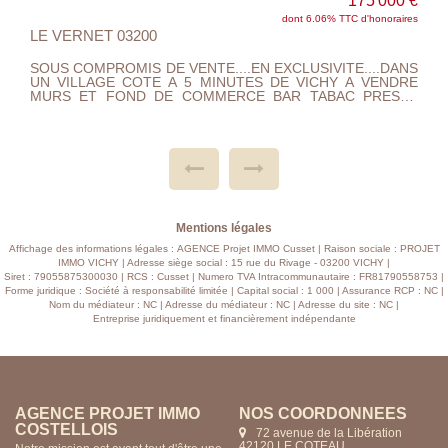
175 000 €
dont 6.06% TTC d'honoraires
 VERNET 03200
LE VE
US COMPROMIS DE VENTE....EN EXCLUSIVITE....DANS
SOUS C
 VILLAGE COTE A 5 MINUTES DE VICHY A VENDRE
UN VI
URS ET FOND DE COMMERCE BAR TABAC PRESSE
MURS 
US DE 50 ANS D'EXISTENCE. BILAN SUR DEMANDE
PLUS 
BAR DE 30 M2 AVEC SA SALLE DE RESTAURANT DE 51
.~BAR
2~INEXPLOITEE ( CA A DEVELOPPER )~AU 1ER :
M2~IN
PARTEMENT VASTE SEJOUR , CUISINE,1 CHAMBRE
APPAR
LLE D'EAU ET WC.~AU 2 IEME ETG : DEGAGEMENT,
SALLE
 BAIN WC ET 3 CHAMBRES .~AU 3 IEME ETG UN
SALLE DE BAIN WC ET 3 
ENIER AMENAGEABLE DE 50 M2.~CAVE ET TERRASSE
GRENI
ENNENT COMPLETER CE BIEN....~AFFAIRE SAINE
VIENN
LAN POSITIF....
BILAN P
Mentions légales
Affichage des informations légales : AGENCE Projet IMMO Cusset | Raison sociale : PROJET
IMMO VICHY | Adresse siège social : 15 rue du Rivage - 03200 VICHY |
Siret : 79055875300030 | RCS : Cusset | Numero TVA Intracommunautaire : FR81790558753 |
Forme juridique : Société à responsabilité limitée | Capital social : 1 000 | Assurance RCP : NC |
Nom du médiateur : NC | Adresse du médiateur : NC | Adresse du site : NC |
Entreprise juridiquement et financièrement indépendante
AGENCE PROJET IMMO
AGENCE PROJET IMMO
NOS COORDONNÉES
NOS COORDONNÉES
IMMEUBLE DE RAPPORT LE VERNET - 2 pièce(s) - 228 m2
COSTELLOIS
CUSSET
72 avenue de la Libération
15 rue du Rivage
42120 LE COTEAU
03200 VICHY