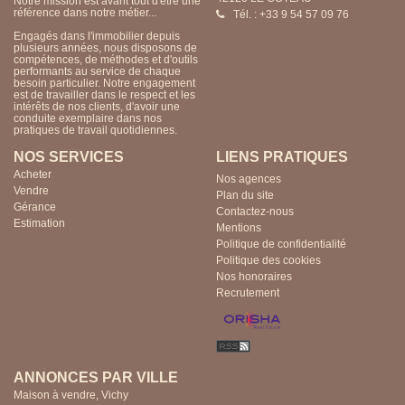
Notre mission est avant tout d'être une
Notre mission est avant tout d'être une
175 000 €
référence dans notre métier...
référence dans notre métier...
Tél. : +33 9 54 57 09 76
Tél. : +33 4 70 57 85 24
dont 6.06% TTC d'honoraires
 VERNET 03200
Engagés dans l'immobilier depuis
Engagés dans l'immobilier depuis
plusieurs années, nous disposons de
plusieurs années, nous disposons de
compétences, de méthodes et d'outils
compétences, de méthodes et d'outils
US COMPROMIS DE VENTE....EN EXCLUSIVITE....DANS
performants au service de chaque
performants au service de chaque
 VILLAGE COTE A 5 MINUTES DE VICHY A VENDRE
besoin particulier. Notre engagement
besoin particulier. Notre engagement
URS ET FOND DE COMMERCE BAR TABAC PRESSE
est de travailler dans le respect et les
est de travailler dans le respect et les
US DE 50 ANS D'EXISTENCE. BILAN SUR DEMANDE
intérêts de nos clients, d'avoir une
intérêts de nos clients, d'avoir une
BAR DE 30 M2 AVEC SA SALLE DE RESTAURANT DE 51
conduite exemplaire dans nos
conduite exemplaire dans nos
2~INEXPLOITEE ( CA A DEVELOPPER )~AU 1ER :
pratiques de travail quotidiennes.
pratiques de travail quotidiennes.
PARTEMENT VASTE SEJOUR , CUISINE,1 CHAMBRE
LLE D'EAU ET WC.~AU 2 IEME ETG : DEGAGEMENT,
NOS SERVICES
LIENS PRATIQUES
 BAIN WC ET 3 CHAMBRES .~AU 3 IEME ETG UN
Acheter
ENIER AMENAGEABLE DE 50 M2.~CAVE ET TERRASSE
Nos agences
ENNENT COMPLETER CE BIEN....~AFFAIRE SAINE
Vendre
Plan du site
LAN POSITIF....
Gérance
Contactez-nous
Estimation
Mentions
Politique de confidentialité
Politique des cookies
Nos honoraires
Recrutement
ANNONCES PAR VILLE
Maison à vendre, Vichy