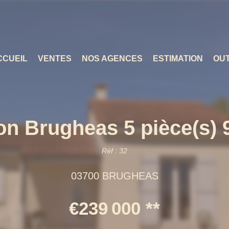
CCUEIL
VENTES
NOS AGENCES
ESTIMATION
OUT
on Brugheas 5 pièce(s) 
Réf : 32
03700 BRUGHEAS
€239 000
**