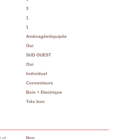
3
1
1
Aménagée/équipée
Oui
SUD OUEST
Oui
Individuel
Convecteurs
Bois + Electrique
Très bon
 et
Non