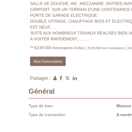
SALLE DE DOUCHE, WC ,MEZZANINE, ENTREE AVE
CARPORT. SUR UN TERRAIN D'UNE CONTENANCE 
PORTE DE GARAGE ELECTRIQUE .
DOUBLE VITRAGE, CHAUFFAGE BOIS ET ELECTRIQ
EST NEUF.....
SUITE AUX NOMBREUX TRAVAUX REALISES BIEN 
A VISITER RAPIDEMENT...........
** €239 000
honoraires inclus
|
|
€230 000
hors honoraires
Ho
Nos honoraires
Partager :
Général
Type de bien
Maison
Type de transaction
A vendr