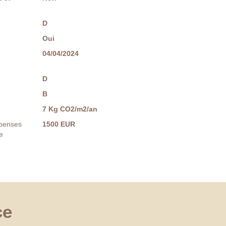
D
Oui
04/04/2024
D
B
7 Kg CO2/m2/an
penses
1500 EUR
e
ce