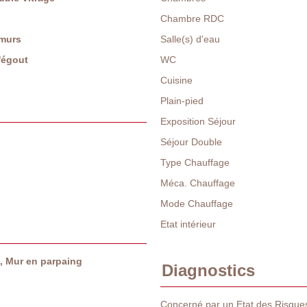
Chambre RDC
 murs
Salle(s) d'eau
l'égout
WC
Cuisine
Plain-pied
Exposition Séjour
Séjour Double
Type Chauffage
Méca. Chauffage
Mode Chauffage
Etat intérieur
e, Mur en parpaing
Diagnostics
Concerné par un Etat des Risques