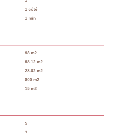
1
1 côté
1 min
98 m2
98.12 m2
28.02 m2
800 m2
15 m2
5
3