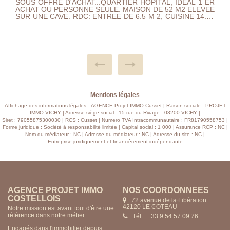
VICHY AU CALME...MAISON DE 110 M2 ELEVEE SUR
SOUS SOL PROXIMITE DU QUARTIER JEANNE D'ARC
HYPER ET DRIVE.LE NIVEAU PRINCIPAL SE COMPOSE
D'UNE ENTREE ,VASTE SEJOUR OUVRANT SUR
BALCON,CUISINE OUVRANT SUR TERRASSE,SALLE DE
DOUCHE,2 CHAMBRES ET WC,ESPACE TRES
LUMINEUX.~RDC : 2 CHAMBRES ,SALLE D'EAU+
WC,BUREAU,CHAUFFERIE ET GARAGE.~ REZ DE JARDIN
UNE TRES GRANDE PIECE QI'IL EST POSSIBLE
D'AMENAGEE ET CAVE.~JARDIN PLEIN SUD CHAUFF
GAZ,DOUBLE~VITRAGE,VOLETS ELECTRIQUE,GARAGE 2
VOITURES MOTORISE,~A VISITER ...
Mentions légales
Affichage des informations légales : AGENCE Projet IMMO Cusset | Raison sociale : PROJET
IMMO VICHY | Adresse siège social : 15 rue du Rivage - 03200 VICHY |
Siret : 79055875300030 | RCS : Cusset | Numero TVA Intracommunautaire : FR81790558753 |
Forme juridique : Société à responsabilité limitée | Capital social : 1 000 | Assurance RCP : NC |
Nom du médiateur : NC | Adresse du médiateur : NC | Adresse du site : NC |
Entreprise juridiquement et financièrement indépendante
AGENCE PROJET IMMO
NOS COORDONNÉES
CUSSET
15 rue du Rivage
03200 VICHY
Notre mission est avant tout d'être une
référence dans notre métier...
Tél. : +33 4 70 57 85 24
Engagés dans l'immobilier depuis