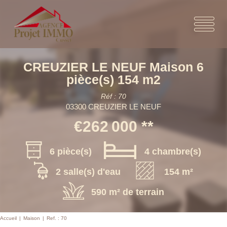
CREUZIER LE NEUF Maison 6
pièce(s) 154 m2
Réf : 70
03300 CREUZIER LE NEUF
€262 000
**
6 pièce(s)
4 chambre(s)
2 salle(s) d'eau
154 m²
590 m² de terrain
Accueil
Maison
Ref. : 70