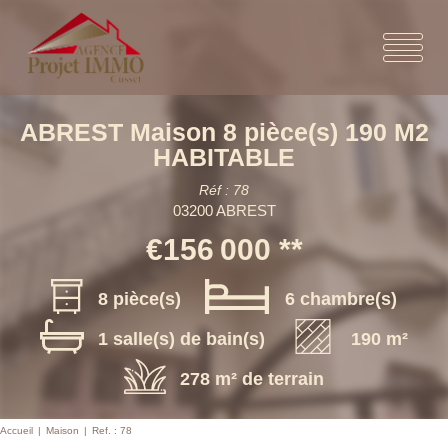
ABREST Maison 8 pièce(s) 190 M2
HABITABLE
Réf : 78
03200 ABREST
€156 000
**
8 pièce(s)
6 chambre(s)
1 salle(s) de bain(s)
190 m²
278 m² de terrain
Accueil
Maison
Ref. : 78