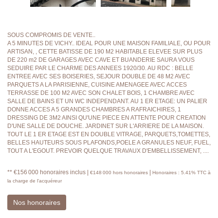
SOUS COMPROMIS DE VENTE..
A 5 MINUTES DE VICHY.. IDEAL POUR UNE MAISON FAMILIALE, OU POUR
ARTISAN, , CETTE BATISSE DE 190 M2 HABITABLE ELEVEE SUR PLUS
DE 220 m2 DE GARAGES AVEC CAVE ET BUANDERIE SAURA VOUS
SEDUIRE PAR LE CHARME DES ANNEES 1920/30. AU RDC : BELLE
ENTREE AVEC SES BOISERIES, SEJOUR DOUBLE DE 48 M2 AVEC
PARQUETS A LA PARISIENNE, CUISINE AMENAGEE AVEC ACCES
TERRASSE DE 100 M2 AVEC SON CHALET BOIS, 1 CHAMBRE AVEC
SALLE DE BAINS ET UN WC INDEPENDANT. AU 1 ER ETAGE: UN PALIER
DONNE ACCES A 5 GRANDES CHAMBRES A RAFRAICHIRES, 1
DRESSING DE 3M2 AINSI QU'UNE PIECE EN ATTENTE POUR CREATION
D'UNE SALLE DE DOUCHE. JARDINET SUR L'ARRIERE DE LA MAISON.
TOUT LE 1 ER ETAGE EST EN DOUBLE VITRAGE, PARQUETS,TOMETTES,
BELLES HAUTEURS SOUS PLAFONDS,POELE A GRANULES NEUF, FUEL,
TOUT A L'EGOUT. PREVOIR QUELQUE TRAVAUX D'EMBELLISSEMENT, ....
** €156 000
honoraires inclus
|
|
€148 000
hors honoraires
Honoraires : 5.41% TTC à
la charge de l'acquéreur
Nos honoraires