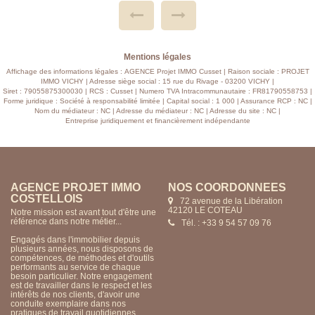
E
PREVOIRS.PROXIMITE CENTRE VILLE.CHAUFFAGE GAZ
E
DE VILLE , DOUBLE VITRAGE,ELECTRICITE ET
S
PLOMBERIE TOUT ET REFAIT A NEUF... CLASSE
ENERGETIQUE C , CHARGES 100 EUROS MENSUEL,
TAXE FONCIERE 1420 EUROS.A VISITER ET FAIRE
OFFRE...
Mentions légales
Affichage des informations légales : AGENCE Projet IMMO Cusset | Raison sociale : PROJET
IMMO VICHY | Adresse siège social : 15 rue du Rivage - 03200 VICHY |
Siret : 79055875300030 | RCS : Cusset | Numero TVA Intracommunautaire : FR81790558753 |
Forme juridique : Société à responsabilité limitée | Capital social : 1 000 | Assurance RCP : NC |
Nom du médiateur : NC | Adresse du médiateur : NC | Adresse du site : NC |
Entreprise juridiquement et financièrement indépendante
AGENCE PROJET IMMO
NOS COORDONNÉES
CUSSET
15 rue du Rivage
03200 VICHY
Notre mission est avant tout d'être une
référence dans notre métier...
Tél. : +33 4 70 57 85 24
Engagés dans l'immobilier depuis
plusieurs années, nous disposons de
compétences, de méthodes et d'outils
performants au service de chaque
besoin particulier. Notre engagement
est de travailler dans le respect et les
intérêts de nos clients, d'avoir une
conduite exemplaire dans nos
pratiques de travail quotidiennes.