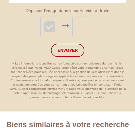
Déplacer l'image dans le cadre vide à droite
ENVOYER
« Les informations recueillies sur ce formulaire sont enregistrées dans un fichier
informatisé par Projet IMMO Cusset pour gérer votre demande de contact. Elles
sont conservées pour la durée nécessaire à la gestion de la relation client dans le
respect des prescriptions légales applicables et sont destinées à nos conseillers
Conformément à la loi « informatique et libertés », vous pouvez exercer votre droit
d'accès aux données vous concernant et les faire rectifier en contactant Projet
IMMO Cusset contact@projetimmo-vichy.fr. Nous vous informons de l'existence de la
liste d'opposition au démarchage téléphonique « Bloctel », sur laquelle vous
pouvez vous inscrire ici :
https://www.bloctel.gouv.fr/
»
Biens similaires à votre recherche