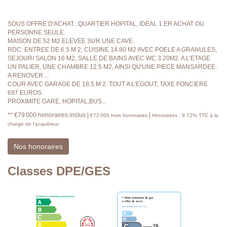
SOUS OFFRE D'ACHAT...QUARTIER HOPITAL, IDEAL 1 ER ACHAT OU
PERSONNE SEULE.
MAISON DE 52 M2 ELEVEE SUR UNE CAVE.
RDC: ENTREE DE 6.5 M 2, CUISINE 14.80 M2 AVEC POELE A GRANULES,
SEJOUR/ SALON 16 M2, SALLE DE BAINS AVEC WC 3.20M2. A L'ETAGE
UN PALIER, UNE CHAMBRE 12.5 M2, AINSI QU'UNE PIECE MANSARDEE.
A RENOVER....
COUR AVEC GARAGE DE 18.5 M 2. TOUT A L'EGOUT, TAXE FONCIERE
697 EUROS.
PROXIMITE GARE, HOPITAL,BUS...
** €79 000
honoraires inclus
|
|
€72 000
hors honoraires
Honoraires : 9.72% TTC à la
charge de l'acquéreur
Nos honoraires
Classes DPE/GES