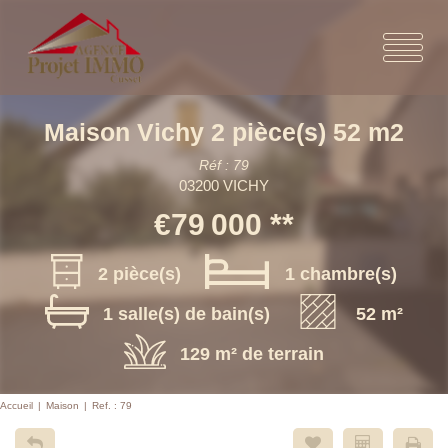
Maison Vichy 2 pièce(s) 52 m2
Réf : 79
03200 VICHY
€79 000
**
2 pièce(s)
1 chambre(s)
1 salle(s) de bain(s)
52 m²
129 m² de terrain
Accueil
Maison
Ref. : 79