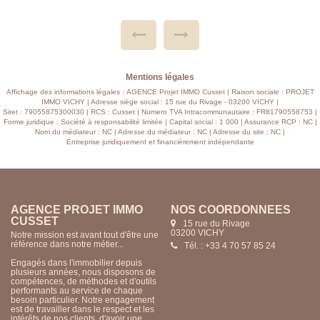
DE DOUCHE, WC ,MEZZANINE, ENTREE AVEC PENDERIE
D'ACCUEIL, GARAGE AVEC BUANDERIE ET CARPORT.
SUR UN TERRAIN D'UNE CONTENANCE DE 800M2
ENTIEREMENT CLOTURE AVEC PORTAIL ET PORTE DE
GARAGE ELECTRIQUE . DOUBLE VITRAGE, CHAUFFAGE
BOIS ET ELECTRIQUE, TOUT A L'EGOUT, ELECTRICITE
ET PLOMBERIE TOUT EST NEUF..... SUITE AUX
NOMBREUX TRAVAUX REALISES BIEN SOUS GARANTIE
Mentions légales
DECENNALE. A VISITER RAPIDEMENT...........
Affichage des informations légales : AGENCE Projet IMMO Cusset | Raison sociale : PROJET
IMMO VICHY | Adresse siège social : 15 rue du Rivage - 03200 VICHY |
Siret : 79055875300030 | RCS : Cusset | Numero TVA Intracommunautaire : FR81790558753 |
Forme juridique : Société à responsabilité limitée | Capital social : 1 000 | Assurance RCP : NC |
Nom du médiateur : NC | Adresse du médiateur : NC | Adresse du site : NC |
Entreprise juridiquement et financièrement indépendante
AGENCE PROJET IMMO
NOS COORDONNÉES
CUSSET
15 rue du Rivage
03200 VICHY
Notre mission est avant tout d'être une
référence dans notre métier...
Tél. : +33 4 70 57 85 24
Engagés dans l'immobilier depuis
plusieurs années, nous disposons de
compétences, de méthodes et d'outils
performants au service de chaque
besoin particulier. Notre engagement
est de travailler dans le respect et les
intérêts de nos clients, d'avoir une