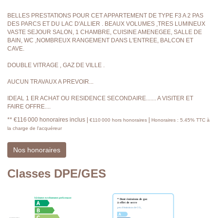
BELLES PRESTATIONS POUR CET APPARTEMENT DE TYPE F3 A 2 PAS
DES PARCS ET DU LAC D'ALLIER . BEAUX VOLUMES ,TRES LUMINEUX
VASTE SEJOUR SALON, 1 CHAMBRE, CUISINE AMENEGEE, SALLE DE
BAIN, WC ,NOMBREUX RANGEMENT DANS L'ENTREE, BALCON ET
CAVE.
DOUBLE VITRAGE , GAZ DE VILLE .
AUCUN TRAVAUX A PREVOIR...
IDEAL 1 ER ACHAT OU RESIDENCE SECONDAIRE....... A VISITER ET
FAIRE OFFRE....
** €116 000
honoraires inclus
|
|
€110 000
hors honoraires
Honoraires : 5.45% TTC à
la charge de l'acquéreur
Nos honoraires
Classes DPE/GES