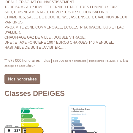
IDEAL 1 ER ACHAT OU INVESTISSEMENT....
T3 DE 64 M2 AU 7 IEME ET DERNIER ETAGE TRES LUMINEUX EXPO
SUD, CUISINE AMENAGEE OUVERTE SUR SEJOUR SALON, 2
CHAMBRES, SALLE DE DOUCHE ,WC , ASCENSEUR, CAVE. NOMBREUX
PARKINGS.
PROXIMITE ZONE COMMERCIALE, ECOLES, PHARMACIE, BUS ET LAC
D'ALLIER.
CHAUFFAGE GAZ DE VILLE , DOUBLE VITRAGE,
DPE : E TAXE FONCIERE 1007 EUROS CHARGES 146 MENSUEL.
HABITABLE DE SUITE , A VISITER.......
** €79 000
honoraires inclus
|
|
€75 000
hors honoraires
Honoraires : 5.33% TTC à la
charge de l'acquéreur
Nos honoraires
Classes DPE/GES