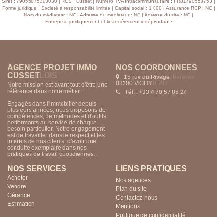
Siret : 79055875300030 | RCS : Cusset | Numero TVA Intracommunautaire : FR81790558753 |
Forme juridique : Société à responsabilité limitée | Capital social : 1 000 | Assurance RCP : NC |
Nom du médiateur : NC | Adresse du médiateur : NC | Adresse du site : NC |
Entreprise juridiquement et financièrement indépendante
AGENCE PROJET IMMO
NOS COORDONNÉES
CUSSET
15 rue du Rivage
03200 VICHY
Notre mission est avant tout d'être une
référence dans notre métier...
Tél. : +33 4 70 57 85 24
Engagés dans l'immobilier depuis
plusieurs années, nous disposons de
compétences, de méthodes et d'outils
performants au service de chaque
besoin particulier. Notre engagement
est de travailler dans le respect et les
intérêts de nos clients, d'avoir une
conduite exemplaire dans nos
pratiques de travail quotidiennes.
NOS SERVICES
LIENS PRATIQUES
Acheter
Nos agences
Vendre
Plan du site
Gérance
Contactez-nous
Estimation
Mentions
Politique de confidentialité