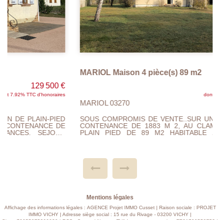
MARIOL Maison 4 pièce(s) 89 m2
123 000 €
dont 6.96% TTC d'honoraires
MARIOL 03270
SOUS COMPROMIS DE VENTE..SUR UN TERRAIN D'UNE
CONTENANCE DE 1883 M 2, AU CLAME , MAISON DE
PLAIN PIED DE 89 M2 HABITABLE A RAFRAICHIRE.
SEJOUR DOUBLE,3 CHAMBRES, SALLE DE BAINS, WC ,
CUISINE ET GARAGE. DEPENDANCE METALLIQUE,
CHAUFFAGE ELECTRIQUE, TOUT A L'EGOUT. IDEAL
PREMIER ACHAT....A VISITER....
Mentions légales
Affichage des informations légales : AGENCE Projet IMMO Cusset | Raison sociale : PROJET
IMMO VICHY | Adresse siège social : 15 rue du Rivage - 03200 VICHY |