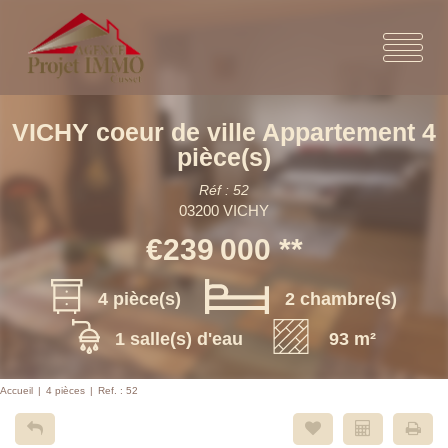
VICHY coeur de ville Appartement 4
pièce(s)
Réf : 52
03200 VICHY
€239 000
**
4 pièce(s)
2 chambre(s)
1 salle(s) d'eau
93 m²
Accueil
4 pièces
Ref. : 52