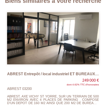
Biens similaires à votre recherche
ABREST Entrepôt / local industriel ET BUREAUX 360 m2
249 000 €
dont 4.62% TTC d'honoraires
ABREST 03200
AB
ABREST, AXE VICHY ST YORRE, SUR UN TERRAIN DE 500
ABR
M2 ENVIRON AVEC 4 PLACES DE PARKING . COMPOSE
M2 ENVIR
D'UN DEPOT DE 160 M2 AINSI QUE 200 M2 DE BUREAUX,
D'UN 