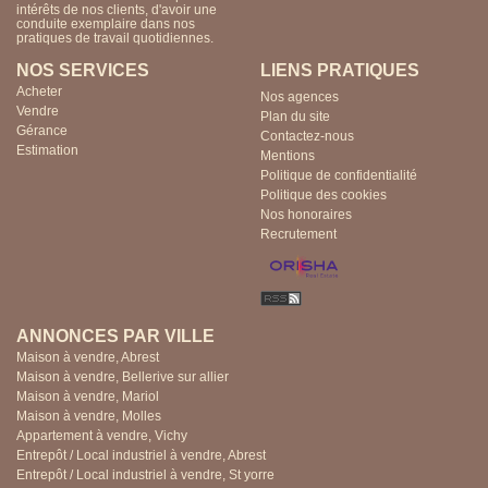
AVEC SALLE DE REUNION, BUREAUX D'ACCUEIL, SALLE
intérêts de nos clients, d'avoir une
intérêts de nos clients, d'avoir une
DE REPOS ,SALLE DE STOKAGE ET SANITAIRES
conduite exemplaire dans nos
conduite exemplaire dans nos
HOMMES ET FEMMES.IDEAL POUR ARTISANS AYANT
pratiques de travail quotidiennes.
pratiques de travail quotidiennes.
BESOIN DE STOKAGE OU D'ATELIER OU POUR SOCIETE
AYANT BESOIN DE BUREAUX. SURFACE TOTAL DE 300
NOS SERVICES
LIENS PRATIQUES
M2 ENVIRON.SITE EVOLUTIF....A VISITER ET FAIRE
Acheter
OFFRE..
Nos agences
Vendre
Plan du site
Gérance
Contactez-nous
Estimation
Mentions
Politique de confidentialité
Politique des cookies
Nos honoraires
Recrutement
ANNONCES PAR VILLE
Maison à vendre, Abrest
Maison à vendre, Bellerive sur allier
Maison à vendre, Mariol
Maison à vendre, Molles
Appartement à vendre, Vichy
Entrepôt / Local industriel à vendre, Abrest
Entrepôt / Local industriel à vendre, St yorre