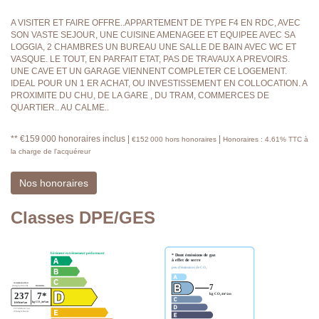
A VISITER ET FAIRE OFFRE..APPARTEMENT DE TYPE F4 EN RDC, AVEC
SON VASTE SEJOUR, UNE CUISINE AMENAGEE ET EQUIPEE AVEC SA
LOGGIA, 2 CHAMBRES UN BUREAU UNE SALLE DE BAIN AVEC WC ET
VASQUE. LE TOUT, EN PARFAIT ETAT, PAS DE TRAVAUX A PREVOIRS.
UNE CAVE ET UN GARAGE VIENNENT COMPLETER CE LOGEMENT.
IDEAL POUR UN 1 ER ACHAT, OU INVESTISSEMENT EN COLLOCATION. A
PROXIMITE DU CHU, DE LA GARE , DU TRAM, COMMERCES DE
QUARTIER.. AU CALME..
** €159 000
honoraires inclus
|
|
€152 000
hors honoraires
Honoraires : 4.61% TTC à
la charge de l'acquéreur
Nos honoraires
Classes DPE/GES