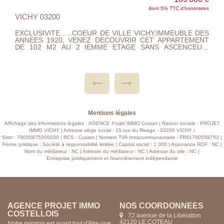
s
dont 5.45% TTC d'honoraires
VICHY 03200
S
BELLES PRESTATIONS POUR CET APPARTEMENT DE
T
TYPE F3 A 2 PAS DES PARCS ET DU LAC D'ALLIER .
,
BEAUX VOLUMES ,TRES LUMINEUX VASTE SEJOUR
C
SALON, 1 CHAMBRE, CUISINE AMENEGEE, SALLE DE
S
BAIN, WC ,NOMBREUX RANGEMENT DANS L'ENTREE,
T
BALCON ET CAVE.~DOUBLE VITRAGE , GAZ DE VILLE
Z
.~AUCUN TRAVAUX A PREVOIR...~IDEAL 1 ER ACHAT OU
E
RESIDENCE SECONDAIRE....... A VISITER ET FAIRE
S
OFFRE....
R
Mentions légales
Affichage des informations légales : AGENCE Projet IMMO Cusset | Raison sociale : PROJET
IMMO VICHY | Adresse siège social : 15 rue du Rivage - 03200 VICHY |
Siret : 79055875300030 | RCS : Cusset | Numero TVA Intracommunautaire : FR81790558753 |
Forme juridique : Société à responsabilité limitée | Capital social : 1 000 | Assurance RCP : NC |
Nom du médiateur : NC | Adresse du médiateur : NC | Adresse du site : NC |
Entreprise juridiquement et financièrement indépendante
AGENCE PROJET IMMO
NOS COORDONNÉES
CUSSET
15 rue du Rivage
03200 VICHY
Notre mission est avant tout d'être une