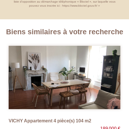
liste d'opposition au démarchage téléphonique « Bloctel », sur laquelle vous
pouvez vous inscrire ici :
https://www.bloctel.gouv.fr/
»
Biens similaires à votre recherche
APPARTEMENT RENOVE VICHY - 3 pièce(s) - 55 m2
€
116 000 €