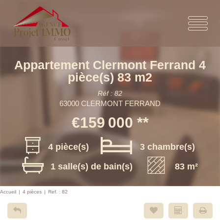
Appartement Clermont Ferrand 4
pièce(s) 83 m2
Réf : 82
63000 CLERMONT FERRAND
€159 000
**
4 pièce(s)
3 chambre(s)
1 salle(s) de bain(s)
83 m²
Accueil
4 pièces
Ref. : 82