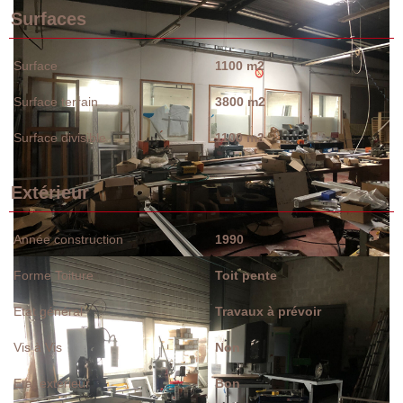
Surfaces
Surface
1100 m2
Surface terrain
3800 m2
Surface divisible
1100 m2
Extérieur
Année construction
1990
Forme Toiture
Toit pente
Etat général
Travaux à prévoir
Vis à Vis
Non
Etat extérieur
Bon