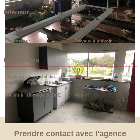
Intérieur
Plain-pied
Oui
Etat intérieur
Travaux à prévoir
Diagnostics
Concerné par un Etat des
Non
Risques et Pollutions (ERP)
Soumis à l'affichage du DPE
Non
Prendre contact avec l'agence