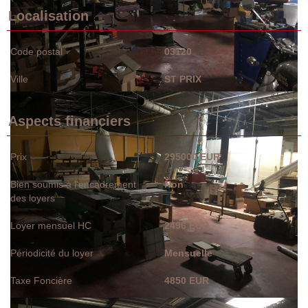
Localisation
Code postal
03120
Ville
ST PRIX
Aspects financiers
Prix
295000 EUR
Bien soumis à l'encadrement
Non
des loyers
Loyer mensuel HC
2496 EUR
Périodicité du loyer
Mensuelle
Taxe Foncière
4850 EUR