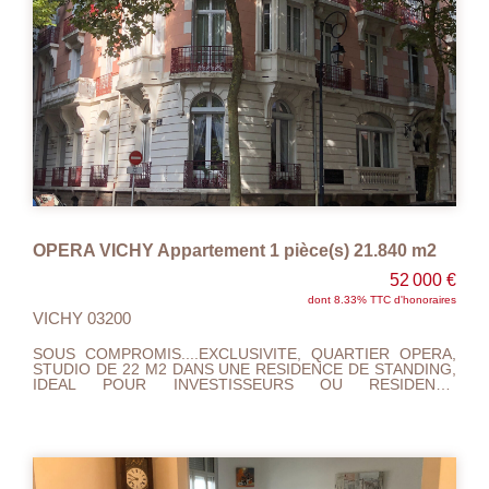
OPERA VICHY Appartement 1 pièce(s) 21.840 m2
52 000 €
dont 8.33% TTC d'honoraires
VICHY 03200
SOUS COMPROMIS....EXCLUSIVITE, QUARTIER OPERA,
STUDIO DE 22 M2 DANS UNE RESIDENCE DE STANDING,
IDEAL POUR INVESTISSEURS OU RESIDENCE
SECONDAIRE. ENTREE AVEC PENDERIE D'ACCUEIL,
PIECE PRICIPALE AVEC KITCHENETTE,SALLE DE
DOUCHE ET WC. SITUE AU 3 IEME ETAGE AVEC
ASCENSEUR,CHAUFFAGE ELECTRIQUE, BELLE
HAUTEUR SOUS PLAFOND, PARQUET. PROXIMITE
COEUR DE VILLE ET PARCS. PREVOIR PEINTURES