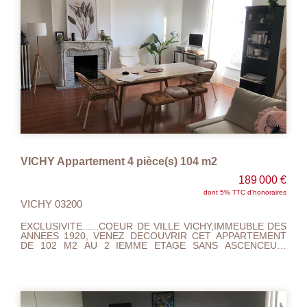
VICHY Appartement 4 pièce(s) 104 m2
189 000 €
dont 5% TTC d'honoraires
VICHY 03200
EXCLUSIVITE......COEUR DE VILLE VICHY,IMMEUBLE DES
ANNEES 1920, VENEZ DECOUVRIR CET APPARTEMENT
DE 102 M2 AU 2 IEMME ETAGE SANS ASCENCEUR,
TRAVERSANT, TRES LUMINEUX EXPOSE PLEIN SUD AVEC
BALCON ET CAVE. VASTE SEJOUR, 2 GRANDES
CHAMBRES, SALLE DE BAINS , TOILETTE ET
CUISINE.NOMBREUX PLACARDS.DOUBLE VITRAGE, GAZ
DE VILLE (chaudière récente) AVEC LA POSSIBILTE
D'ETRE VENDU ENTIEREMENT MEUBLE TOUS