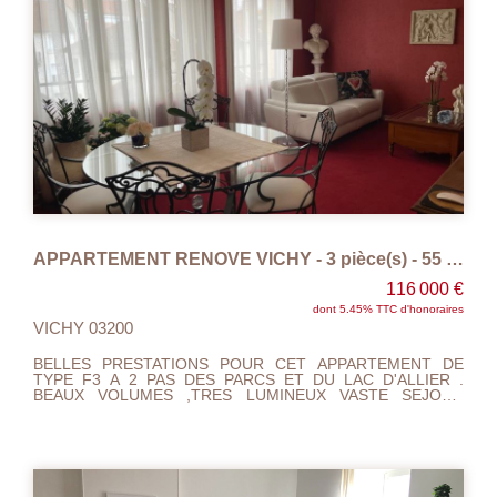
ENERGETIQUE C , CHARGES 100 EUROS MENSUEL,
TAXE FONCIERE 1420 EUROS.A VISITER ET FAIRE
OFFRE...
APPARTEMENT RENOVE VICHY - 3 pièce(s) - 55 m2
116 000 €
dont 5.45% TTC d'honoraires
VICHY 03200
BELLES PRESTATIONS POUR CET APPARTEMENT DE
TYPE F3 A 2 PAS DES PARCS ET DU LAC D'ALLIER .
BEAUX VOLUMES ,TRES LUMINEUX VASTE SEJOUR
SALON, 1 CHAMBRE, CUISINE AMENEGEE, SALLE DE
BAIN, WC ,NOMBREUX RANGEMENT DANS L'ENTREE,
BALCON ET CAVE.~DOUBLE VITRAGE , GAZ DE VILLE
.~AUCUN TRAVAUX A PREVOIR...~IDEAL 1 ER ACHAT OU
RESIDENCE SECONDAIRE....... A VISITER ET FAIRE
OFFRE....