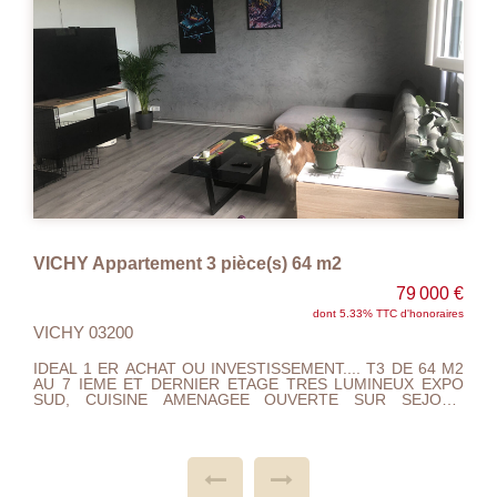
COMMERCES , BUS, OPERA, PARCS................ A VISITER
.... FAIRE OFFRE...
VICHY Appartement 3 pièce(s) 64 m2
79 000 €
dont 5.33% TTC d'honoraires
VICHY 03200
IDEAL 1 ER ACHAT OU INVESTISSEMENT.... T3 DE 64 M2
AU 7 IEME ET DERNIER ETAGE TRES LUMINEUX EXPO
SUD, CUISINE AMENAGEE OUVERTE SUR SEJOUR
SALON, 2 CHAMBRES, SALLE DE DOUCHE ,WC ,
ASCENSEUR, CAVE. NOMBREUX PARKINGS. PROXIMITE
ZONE COMMERCIALE, ECOLES, PHARMACIE, BUS ET
LAC D'ALLIER. CHAUFFAGE GAZ DE VILLE , DOUBLE
VITRAGE, DPE : E TAXE FONCIERE 1007 EUROS
CHARGES 146 MENSUEL. HABITABLE DE SUITE , A