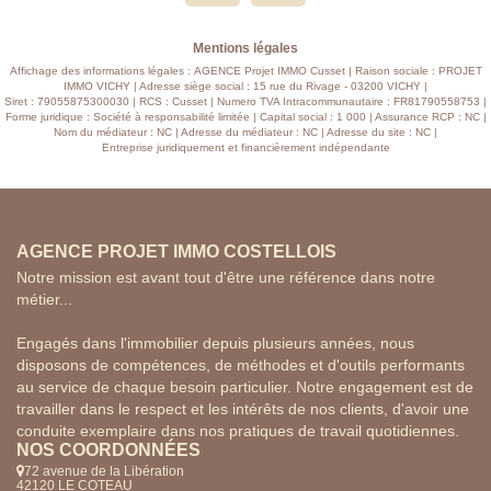
VISITER.......
Mentions légales
Affichage des informations légales : AGENCE Projet IMMO Cusset | Raison sociale : PROJET
IMMO VICHY | Adresse siège social : 15 rue du Rivage - 03200 VICHY |
Siret : 79055875300030 | RCS : Cusset | Numero TVA Intracommunautaire : FR81790558753 |
Forme juridique : Société à responsabilité limitée | Capital social : 1 000 | Assurance RCP : NC |
Nom du médiateur : NC | Adresse du médiateur : NC | Adresse du site : NC |
Entreprise juridiquement et financièrement indépendante
AGENCE PROJET IMMO COSTELLOIS
Notre mission est avant tout d'être une référence dans notre
métier...
Engagés dans l'immobilier depuis plusieurs années, nous
disposons de compétences, de méthodes et d'outils performants
au service de chaque besoin particulier. Notre engagement est de
travailler dans le respect et les intérêts de nos clients, d'avoir une
conduite exemplaire dans nos pratiques de travail quotidiennes.
NOS COORDONNÉES
72 avenue de la Libération
42120 LE COTEAU