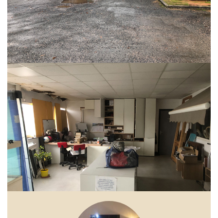
RARE SUR NOTRE REGION : ENTREPOT DE 1100 M2 SUR UN TERRAIN
D'UNE CONTENANCE DE 3800 M2
DESCRIPTION : 600M2 EN ATELEIER DE MENUISERIE AVEC POSSIBILITE
DE DIVISION POUR RENTABILITE.
300 M2 EN LOCATION SUR 2 SOCIETES
200 M2 DE PARTIES COMMUNES BUREAUX ET SANITAIRES.
ACTUELLEMENT 2546 EUROS DE LOYERS.
PREVOIR TRAVAUX SUITE A UNE FUITE DE TOIT DEVIS SUR DEMANDE.
IDEAL POUR ENTREPRISE OU INVESTISSEUR.......
POSSIBILITE DE RACHETER LA SCI DOSSIER SUR DEMANDE..
** €295 000
honoraires inclus
|
|
€280 000
hors honoraires
Honoraires : 5.36% TTC à
la charge de l'acquéreur
Nos honoraires
Partager :