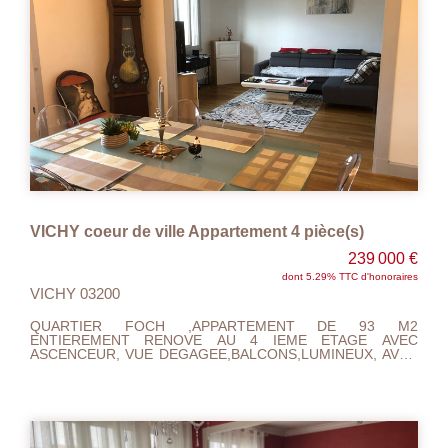
UNIQUEMENT. RARE, A VISITER RAPIDEMENT.....
VICHY coeur de ville Appartement 4 pièce(s)
239 000 €
dont 5.29% TTC d'honoraires
VICHY 03200
QUARTIER FOCH ,APPARTEMENT DE 93 M2
ENTIEREMENT RENOVE AU 4 IEME ETAGE AVEC
ASCENCEUR, VUE DEGAGEE,BALCONS,LUMINEUX, AVEC
CUISINE A/E SEJOUR SALON,2 BELLES CHAMBRES AVEC
DRESSINGS, SALLE DE DOUCHE ET
WC.PLACARDS.AUCUN TRAVAUX A
PREVOIRS.PROXIMITE CENTRE VILLE.CHAUFFAGE GAZ
DE VILLE , DOUBLE VITRAGE,ELECTRICITE ET
PLOMBERIE TOUT ET REFAIT A NEUF... CLASSE