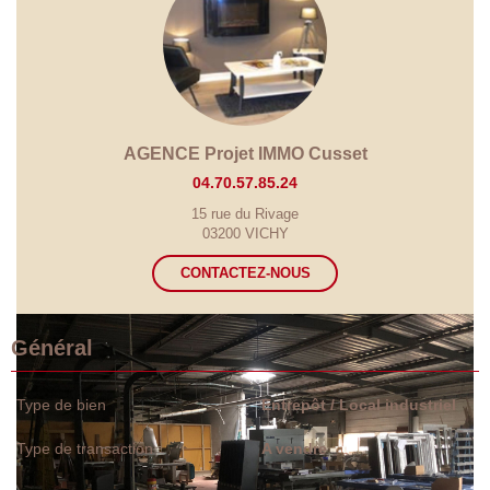
AGENCE Projet IMMO Cusset
04.70.57.85.24
15 rue du Rivage
03200 VICHY
CONTACTEZ-NOUS
Général
Type de bien
Entrepôt / Local industriel
Type de transaction
A vendre