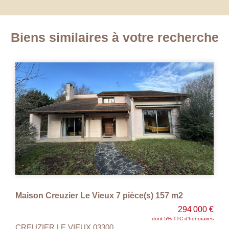
Biens similaires à votre recherche
MAISON DE VILLE VICHY - 5 pièce(s) - 140 m2
94 000 €
366 0
d'honoraires
dont 4.57% TTC d'hono
VICHY 03200