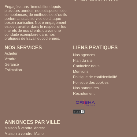
Engagés dans l'immobilier depuis
Engagés dans l'immobilier depuis
plusieurs années, nous disposons de
plusieurs années, nous disposons de
compétences, de méthodes et d'outils
compétences, de méthodes et d'outils
performants au service de chaque
performants au service de chaque
besoin particulier. Notre engagement
besoin particulier. Notre engagement
est de travailler dans le respect et les
est de travailler dans le respect et les
intérêts de nos clients, d'avoir une
intérêts de nos clients, d'avoir une
conduite exemplaire dans nos
conduite exemplaire dans nos
pratiques de travail quotidiennes.
pratiques de travail quotidiennes.
NOS SERVICES
LIENS PRATIQUES
Acheter
Nos agences
Vendre
Plan du site
Gérance
Contactez-nous
Estimation
Mentions
Politique de confidentialité
Politique des cookies
Nos honoraires
Recrutement
ANNONCES PAR VILLE
Maison à vendre, Abrest
Maison à vendre, Mariol