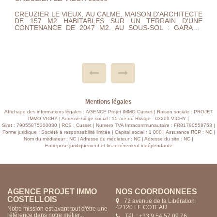
CHITECTE
QUARTIER JEANNE D'ARC, CETTE LUMINEUSE MA
N D'UNE
ENTIEREMENT RENOVEE AVEC DE BEL
 GARAGE
PRESTATIONS. TOUT EST NEUF.....~CUISINE
 , SALON
OUVERTE SUR VASTE SEJOUR ET SALON AVEC A
E
DIRECT SUR UNE TERRASSE SUSPENDUE FACE 
AVEC WC,
RIVIERE .~AU 1 ER ETAGE : UNE SUITE PARENTALE 
CON, 2
UN DOUBLE DRESSING AINSI QU'UNE SALLE DE DOUCHE
SING ET
AVEC DOUBLE VASQUE ET TOILETTE. 2 CHAMBRE
UFFAGE
UNE 2 IEME SALLE DE DOUCHE ET W
INDEPENDANT.~ELEVEE SUR UN SOUS SOL TOTAL 
1 ELEVEE
CHAUFFERIE BUANDERIE UNE PIECE ET UNE GR
....
CAVE .. A VISISTER....
Mentions légales
Affichage des informations légales : AGENCE Projet IMMO Cusset | Raison sociale : PROJET
IMMO VICHY | Adresse siège social : 15 rue du Rivage - 03200 VICHY |
Siret : 79055875300030 | RCS : Cusset | Numero TVA Intracommunautaire : FR81790558753 |
Forme juridique : Société à responsabilité limitée | Capital social : 1 000 | Assurance RCP : NC |
Nom du médiateur : NC | Adresse du médiateur : NC | Adresse du site : NC |
Entreprise juridiquement et financièrement indépendante
AGENCE PROJET IMMO
AGENCE PROJET IMMO
NOS COORDONNÉES
NOS COORDONNÉES
COSTELLOIS
CUSSET
72 avenue de la Libération
15 rue du Rivage
42120 LE COTEAU
03200 VICHY
Notre mission est avant tout d'être une
Notre mission est avant tout d'être une
référence dans notre métier...
référence dans notre métier...
Tél. : +33 9 54 57 09 76
Tél. : +33 4 70 57 85 24