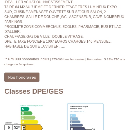
IDEAL 1 ER ACHAT OU INVESTISSEMENT....
T3 DE 64 M2 AU 7 IEME ET DERNIER ETAGE TRES LUMINEUX EXPO
SUD, CUISINE AMENAGEE OUVERTE SUR SEJOUR SALON, 2
CHAMBRES, SALLE DE DOUCHE ,WC , ASCENSEUR, CAVE. NOMBREUX
PARKINGS.
PROXIMITE ZONE COMMERCIALE, ECOLES, PHARMACIE, BUS ET LAC
D'ALLIER.
CHAUFFAGE GAZ DE VILLE , DOUBLE VITRAGE,
DPE : E TAXE FONCIERE 1007 EUROS CHARGES 146 MENSUEL.
HABITABLE DE SUITE , A VISITER.......
** €79 000
honoraires inclus
|
|
€75 000
hors honoraires
Honoraires : 5.33% TTC à la
charge de l'acquéreur
Nos honoraires
Classes DPE/GES