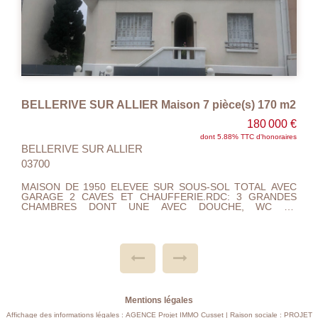
BELLERIVE SUR ALLIER Maison 7 pièce(s) 170 m2
180 000 €
dont 5.88% TTC d'honoraires
BELLERIVE SUR ALLIER
03700
MAISON DE 1950 ELEVEE SUR SOUS-SOL TOTAL AVEC
GARAGE 2 CAVES ET CHAUFFERIE.RDC: 3 GRANDES
CHAMBRES DONT UNE AVEC DOUCHE, WC ET
BUANDERIE AVEC ACCES TERRASSE SUR L'ARRIERE DE
LA MAISON. 1 ER ETAGE : PALIER ,CUISINE A/E, SEJOUR
DOUBLE, SALON ET TOILETTE. LES COMBLES SONT
AMENAGES EN UNE SUITE PARENTALE AVEC CHAMBRE
,DRESSING, SALLE DE BAIN AVEC DOUCHE ET WC.
CHAUFFAGE GAZ ET GRANULES (chaudière 3 ans , poêle
à granulés 1 an ).LA COUVERTURE EST NEUVE AINSI QUE
L'ISOLATION PAR LE TOIT. DOUBLE VITRAGE ALIMINIUM,
TOUT A L'EGOUT, PROXIMITE COMMERCES ET BUS. RUE
Mentions légales
CALME, IDEAL POUR UNE GRANDE FAMILLE. A VISITER
ET FAIRE OFFRE....
Affichage des informations légales : AGENCE Projet IMMO Cusset | Raison sociale : PROJET