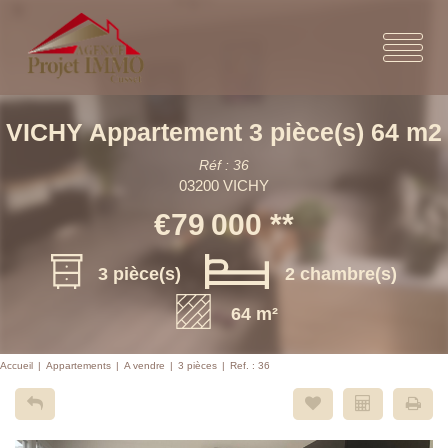
VICHY Appartement 3 pièce(s) 64 m2
Réf : 36
03200 VICHY
€79 000
**
3 pièce(s)
2 chambre(s)
64 m²
Accueil
Appartements
A vendre
3 pièces
Ref. : 36