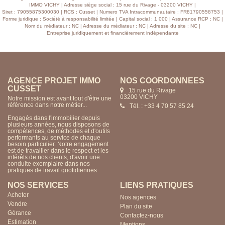
IMMO VICHY | Adresse siège social : 15 rue du Rivage - 03200 VICHY |
Siret : 79055875300030 | RCS : Cusset | Numero TVA Intracommunautaire : FR81790558753 |
Forme juridique : Société à responsabilité limitée | Capital social : 1 000 | Assurance RCP : NC |
Nom du médiateur : NC | Adresse du médiateur : NC | Adresse du site : NC |
Entreprise juridiquement et financièrement indépendante
AGENCE PROJET IMMO
NOS COORDONNÉES
CUSSET
15 rue du Rivage
03200 VICHY
Notre mission est avant tout d'être une
référence dans notre métier...
Tél. : +33 4 70 57 85 24
Engagés dans l'immobilier depuis
plusieurs années, nous disposons de
compétences, de méthodes et d'outils
performants au service de chaque
besoin particulier. Notre engagement
est de travailler dans le respect et les
intérêts de nos clients, d'avoir une
conduite exemplaire dans nos
pratiques de travail quotidiennes.
NOS SERVICES
LIENS PRATIQUES
Acheter
Nos agences
Vendre
Plan du site
Gérance
Contactez-nous
Estimation
Mentions