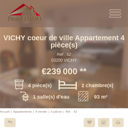
VICHY coeur de ville Appartement 4
pièce(s)
Réf : 52
03200 VICHY
€239 000
**
4 pièce(s)
2 chambre(s)
1 salle(s) d'eau
93 m²
Accueil
Appartements
A vendre
4 pièces
Ref. : 52