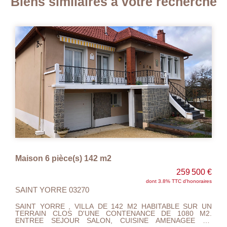
Biens similaires à votre recherche
42 m2
Maison 4 pièce(s) 74.24
259 500 €
dont 3.8% TTC d'honoraires
SAINT YORRE 03270
A DE 142 M2 HABITABLE SUR UN
SOUS COMPROMIS...ST YO
NE CONTENANCE DE 1080 M2.
DE 74.24 M2 SUR UN TER
LON, CUISINE AMENAGEE ET
1608 M2 CLOTURE AVE