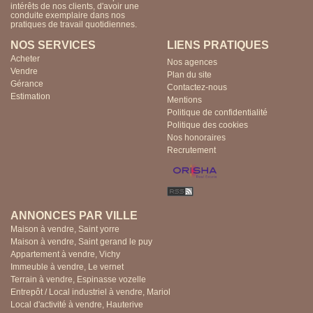
intérêts de nos clients, d'avoir une
intérêts de nos clients, d'avoir une
conduite exemplaire dans nos
conduite exemplaire dans nos
pratiques de travail quotidiennes.
pratiques de travail quotidiennes.
NOS SERVICES
LIENS PRATIQUES
Acheter
Nos agences
Vendre
Plan du site
Gérance
Contactez-nous
Estimation
Mentions
Politique de confidentialité
Politique des cookies
Nos honoraires
Recrutement
ANNONCES PAR VILLE
Maison à vendre, Saint yorre
Maison à vendre, Saint gerand le puy
Appartement à vendre, Vichy
Immeuble à vendre, Le vernet
Terrain à vendre, Espinasse vozelle
Entrepôt / Local industriel à vendre, Mariol
Local d'activité à vendre, Hauterive