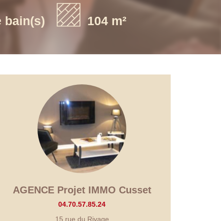
e bain(s)
104 m²
AGENCE Projet IMMO Cusset
04.70.57.85.24
15 rue du Rivage