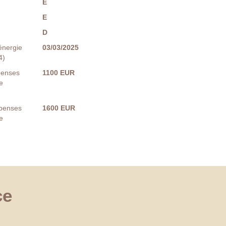
E
E
D
énergie
03/03/2025
4)
penses
1100 EUR
e
penses
1600 EUR
e
ce