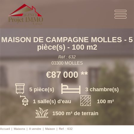
MAISON DE CAMPAGNE MOLLES - 5
pièce(s) - 100 m2
Réf : 632
03300 MOLLES
€87 000
**
5 pièce(s)
3 chambre(s)
1 salle(s) d'eau
100 m²
1500 m² de terrain
Accueil
Maisons
A vendre
Maison
Ref. : 632