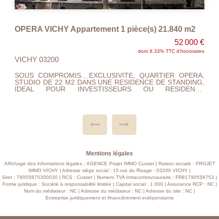
VICHY coeur de ville Appartement 4 pièce(s)
 €
239 000 €
res
dont 5.29% TTC d'honoraires
VICHY 03200
A,
QUARTIER FOCH ,APPARTEMENT DE 93 M2
G,
ENTIEREMENT RENOVE AU 4 IEME ETAGE AVEC
CE
ASCENCEUR, VUE DEGAGEE,BALCONS,LUMINEUX, AVEC
L,
CUISINE A/E SEJOUR SALON,2 BELLES CHAMBRES AVEC
DE
DRESSINGS, SALLE DE DOUCHE ET
EC
WC.PLACARDS.AUCUN TRAVAUX A
LE
PREVOIRS.PROXIMITE CENTRE VILLE.CHAUFFAGE GAZ
TE
DE VILLE , DOUBLE VITRAGE,ELECTRICITE ET
ES
PLOMBERIE TOUT ET REFAIT A NEUF... CLASSE
ENERGETIQUE C , CHARGES 100 EUROS MENSUEL,
TAXE FONCIERE 1420 EUROS.A VISITER ET FAIRE
OFFRE...
Mentions légales
Affichage des informations légales : AGENCE Projet IMMO Cusset | Raison sociale : PROJET
IMMO VICHY | Adresse siège social : 15 rue du Rivage - 03200 VICHY |
Siret : 79055875300030 | RCS : Cusset | Numero TVA Intracommunautaire : FR81790558753 |
Forme juridique : Société à responsabilité limitée | Capital social : 1 000 | Assurance RCP : NC |
Nom du médiateur : NC | Adresse du médiateur : NC | Adresse du site : NC |
Entreprise juridiquement et financièrement indépendante