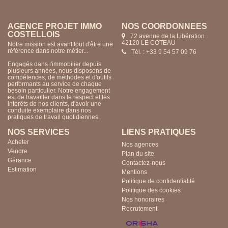
AGENCE PROJET IMMO
AGENCE PROJET IMMO
NOS COORDONNÉES
NOS COORDONNÉES
COSTELLOIS
CUSSET
72 avenue de la Libération
15 rue du Rivage
42120 LE COTEAU
03200 VICHY
Notre mission est avant tout d'être une
Notre mission est avant tout d'être une
référence dans notre métier...
référence dans notre métier...
Tél. : +33 9 54 57 09 76
Tél. : +33 4 70 57 85 24
Engagés dans l'immobilier depuis
Engagés dans l'immobilier depuis
plusieurs années, nous disposons de
plusieurs années, nous disposons de
compétences, de méthodes et d'outils
compétences, de méthodes et d'outils
performants au service de chaque
performants au service de chaque
besoin particulier. Notre engagement
besoin particulier. Notre engagement
est de travailler dans le respect et les
est de travailler dans le respect et les
intérêts de nos clients, d'avoir une
intérêts de nos clients, d'avoir une
conduite exemplaire dans nos
conduite exemplaire dans nos
pratiques de travail quotidiennes.
pratiques de travail quotidiennes.
NOS SERVICES
LIENS PRATIQUES
Acheter
Nos agences
Vendre
Plan du site
Gérance
Contactez-nous
Estimation
Mentions
Politique de confidentialité
Politique des cookies
Nos honoraires
Recrutement