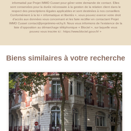
informatisé par Projet IMMO Cusset pour gérer votre demande de contact. Elles
sont conservées pour la durée nécessaire à la gestion de la relation client dans le
respect des prescriptions légales applicables et sont destinées à nos conseillers
Conformément à la loi « informatique et libertés », vous pouvez exercer votre droit
d'accès aux données vous concernant et les faire rectifier en contactant Projet
IMMO Cusset contact@projetimmo-vichy.fr. Nous vous informons de l'existence de la
liste d'opposition au démarchage téléphonique « Bloctel », sur laquelle vous
pouvez vous inscrire ici :
https://www.bloctel.gouv.fr/
»
Biens similaires à votre recherche