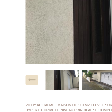
VICHY AU CALME...MAISON DE 110 M2 ELEVEE SU
HYPER ET DRIVE.LE NIVEAU PRINCIPAL SE COMP