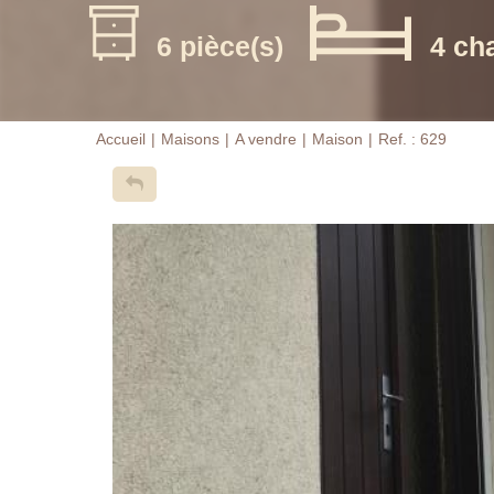
6 pièce(s)
4 ch
Accueil
Maisons
A vendre
Maison
Ref. : 629