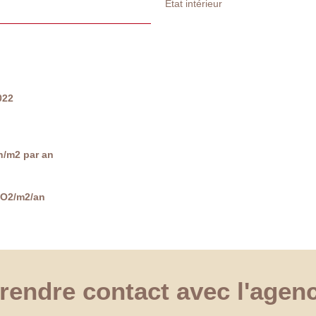
Etat intérieur
022
/m2 par an
CO2/m2/an
rendre contact avec l'agen