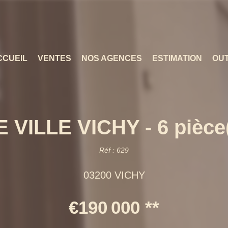
CCUEIL
VENTES
NOS AGENCES
ESTIMATION
OUT
VILLE VICHY - 6 pièce(
Réf : 629
03200 VICHY
€190 000
**