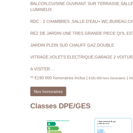
BALCON,CUISINE OUVRANT SUR TERRASSE,SALL
LUMINEUX.
RDC : 2 CHAMBRES ,SALLE D'EAU+ WC,BUREAU,C
REZ DE JARDIN UNE TRES GRANDE PIECE QI'IL E
JARDIN PLEIN SUD CHAUFF GAZ,DOUBLE
VITRAGE,VOLETS ELECTRIQUE,GARAGE 2 VOITUR
A VISITER ...
** €190 000
honoraires inclus
|
|
€181 000
hors honoraires
Ho
Nos honoraires
Classes DPE/GES