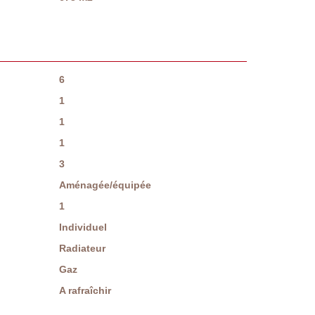
6
1
1
1
3
Aménagée/équipée
1
Individuel
Radiateur
Gaz
A rafraîchir