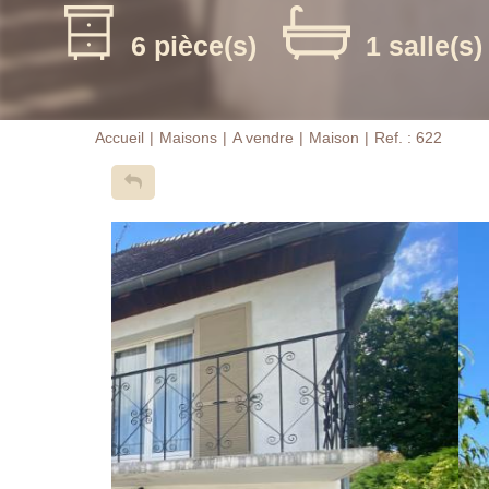
6 pièce(s)
1 salle(s)
Accueil
Maisons
A vendre
Maison
Ref. : 622