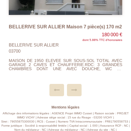
Maison Vichy 2 pièce(s) 52 m2
€
79 000 €
s
dont 9.72% TTC d'honoraires
VICHY 03200
SOUS OFFRE D'ACHAT...QUARTIER HOPITAL, IDEAL 1 ER
ACHAT OU PERSONNE SEULE. MAISON DE 52 M2 ELEVEE
C
SUR UNE CAVE. RDC: ENTREE DE 6.5 M 2, CUISINE 14.80
S
M2 AVEC POELE A GRANULES, SEJOUR/ SALON 16 M2,
T
SALLE DE BAINS AVEC WC 3.20M2. A L'ETAGE UN PALIER,
E
UNE CHAMBRE 12.5 M2, AINSI QU'UNE PIECE
R
MANSARDEE. A RENOVER.... COUR AVEC GARAGE DE
T
18.5 M 2. TOUT A L'EGOUT, TAXE FONCIERE 697 EUROS.
E
PROXIMITE GARE, HOPITAL,BUS...
.
e
E
,
E
Mentions légales
R
Affichage des informations légales : AGENCE Projet IMMO Cusset | Raison sociale : PROJET
IMMO VICHY | Adresse siège social : 15 rue du Rivage - 03200 VICHY |
Siret : 79055875300030 | RCS : Cusset | Numero TVA Intracommunautaire : FR81790558753 |
Forme juridique : Société à responsabilité limitée | Capital social : 1 000 | Assurance RCP : NC |
Nom du médiateur : NC | Adresse du médiateur : NC | Adresse du site : NC |