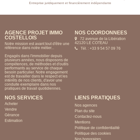
Entreprise juridiquement et financièrement indépendante
AGENCE PROJET IMMO
NOS COORDONNÉES
CUSSET
15 rue du Rivage
03200 VICHY
Notre mission est avant tout d'être une
référence dans notre métier...
Tél. : +33 4 70 57 85 24
Engagés dans l'immobilier depuis
plusieurs années, nous disposons de
compétences, de méthodes et d'outils
performants au service de chaque
besoin particulier. Notre engagement
est de travailler dans le respect et les
intérêts de nos clients, d'avoir une
conduite exemplaire dans nos
pratiques de travail quotidiennes.
NOS SERVICES
LIENS PRATIQUES
Acheter
Nos agences
Vendre
Plan du site
Gérance
Contactez-nous
Estimation
Mentions
Politique de confidentialité
Politique des cookies
Nos honoraires