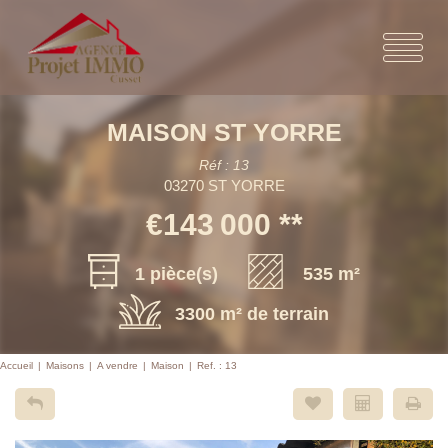
MAISON ST YORRE
Réf : 13
03270 ST YORRE
€143 000
**
1 pièce(s)
535 m²
3300 m² de terrain
Accueil
Maisons
A vendre
Maison
Ref. : 13