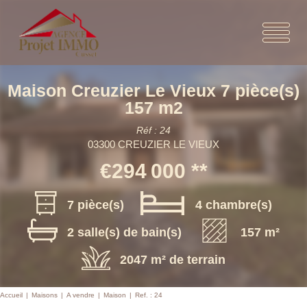
Maison Creuzier Le Vieux 7 pièce(s)
157 m2
Réf : 24
03300 CREUZIER LE VIEUX
€294 000
**
7 pièce(s)
4 chambre(s)
2 salle(s) de bain(s)
157 m²
2047 m² de terrain
Accueil
Maisons
A vendre
Maison
Ref. : 24