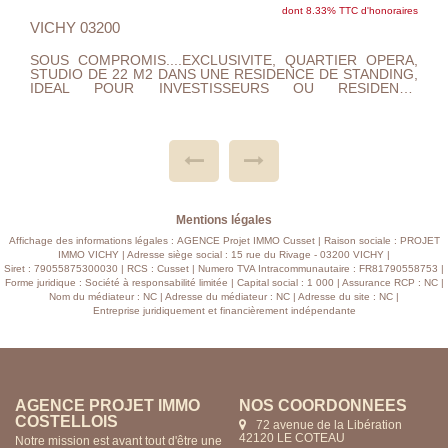
res
dont 5.33% TTC d'honoraires
VICHY 03200
A,
IDEAL 1 ER ACHAT OU INVESTISSEMENT.... T3 DE 64 M2
G,
AU 7 IEME ET DERNIER ETAGE TRES LUMINEUX EXPO
E
SUD, CUISINE AMENAGEE OUVERTE SUR SEJOUR
L,
SALON, 2 CHAMBRES, SALLE DE DOUCHE ,WC ,
DE
ASCENSEUR, CAVE. NOMBREUX PARKINGS. PROXIMITE
EC
ZONE COMMERCIALE, ECOLES, PHARMACIE, BUS ET
E
LAC D'ALLIER. CHAUFFAGE GAZ DE VILLE , DOUBLE
TE
VITRAGE, DPE : E TAXE FONCIERE 1007 EUROS
ES
CHARGES 146 MENSUEL. HABITABLE DE SUITE , A
VISITER.......
Mentions légales
Affichage des informations légales : AGENCE Projet IMMO Cusset | Raison sociale : PROJET
IMMO VICHY | Adresse siège social : 15 rue du Rivage - 03200 VICHY |
Siret : 79055875300030 | RCS : Cusset | Numero TVA Intracommunautaire : FR81790558753 |
Forme juridique : Société à responsabilité limitée | Capital social : 1 000 | Assurance RCP : NC |
Nom du médiateur : NC | Adresse du médiateur : NC | Adresse du site : NC |
Entreprise juridiquement et financièrement indépendante
AGENCE PROJET IMMO
NOS COORDONNÉES
CUSSET
15 rue du Rivage
03200 VICHY
Notre mission est avant tout d'être une