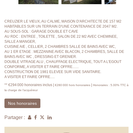
CREUZIER LE VIEUX, AU CALME, MAISON D'ARCHITECTE DE 157 M2
HABITABLES SUR UN TERRAIN D'UNE CONTENANCE DE 2047 M2.
AU SOUS-SOL : GARAGE DOUBLE ET CAVE
AU RDC : ENTREE , TOILETTE , SALON DE 22 M2 AVEC CHEMINEE,
SALLE A MANGER,
CUISINE A/E , CELLIER, 2 CHAMBRES SALLE DE BAINS AVEC WC,
AU 1 ER ETAGE : MEZZANINE AVEC BLACON, 2 CHAMBRES, SALLE DE
BAINS AVEC WC , DRESSING ET GRENIER.
DOUBLE VITRAGE ALU , CHAUFFAGE ELECTRIQUE, TOUT A L'EGOUT
CONFORME, A VISITER ET FAIRE OFFRE.......
CONSTRUCTION DE 1981 ELEVEE SUR VIDE SANITAIRE.
A VISITER ET FAIRE OFFRE.....
** €294 000
honoraires inclus
|
|
€280 000
hors honoraires
Honoraires : 5.00% TTC à
la charge de l'acquéreur
Nos honoraires
Partager :