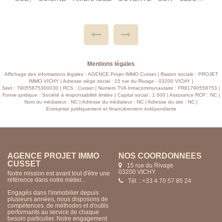
SALON, 2 CHAMBRES, SALLE DE DOUCHE ,WC ,
ASCENSEUR, CAVE. NOMBREUX PARKINGS. PROXIMITE
ZONE COMMERCIALE, ECOLES, PHARMACIE, BUS ET
LAC D'ALLIER. CHAUFFAGE GAZ DE VILLE , DOUBLE
VITRAGE, DPE : E TAXE FONCIERE 1007 EUROS
CHARGES 146 MENSUEL. HABITABLE DE SUITE , A
VISITER.......
Mentions légales
Affichage des informations légales : AGENCE Projet IMMO Cusset | Raison sociale : PROJET
IMMO VICHY | Adresse siège social : 15 rue du Rivage - 03200 VICHY |
Siret : 79055875300030 | RCS : Cusset | Numero TVA Intracommunautaire : FR81790558753 |
Forme juridique : Société à responsabilité limitée | Capital social : 1 000 | Assurance RCP : NC |
Nom du médiateur : NC | Adresse du médiateur : NC | Adresse du site : NC |
Entreprise juridiquement et financièrement indépendante
AGENCE PROJET IMMO
NOS COORDONNÉES
CUSSET
15 rue du Rivage
03200 VICHY
Notre mission est avant tout d'être une
référence dans notre métier...
Tél. : +33 4 70 57 85 24
Engagés dans l'immobilier depuis
plusieurs années, nous disposons de
compétences, de méthodes et d'outils
performants au service de chaque
besoin particulier. Notre engagement