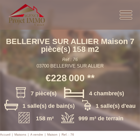
BELLERIVE SUR ALLIER Maison 7
pièce(s) 158 m2
Réf : 76
03700 BELLERIVE SUR ALLIER
€228 000
**
7 pièce(s)
4 chambre(s)
1 salle(s) de bain(s)
1 salle(s) d'eau
158 m²
999 m² de terrain
Accueil
Maisons
A vendre
Maison
Ref. : 76