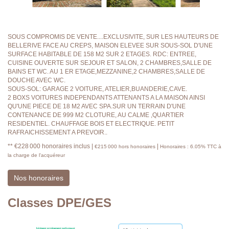
SOUS COMPROMIS DE VENTE....EXCLUSIVITE, SUR LES HAUTEURS DE
BELLERIVE FACE AU CREPS, MAISON ELEVEE SUR SOUS-SOL D'UNE
SURFACE HABITABLE DE 158 M2 SUR 2 ETAGES. RDC: ENTREE,
CUISINE OUVERTE SUR SEJOUR ET SALON, 2 CHAMBRES,SALLE DE
BAINS ET WC. AU 1 ER ETAGE,MEZZANINE,2 CHAMBRES,SALLE DE
DOUCHE AVEC WC.
SOUS-SOL: GARAGE 2 VOITURE, ATELIER,BUANDERIE,CAVE.
2 BOXS VOITURES INDEPENDANTS ATTENANTS A LA MAISON AINSI
QU'UNE PIECE DE 18 M2 AVEC SPA.SUR UN TERRAIN D'UNE
CONTENANCE DE 999 M2 CLOTURE, AU CALME ,QUARTIER
RESIDENTIEL. CHAUFFAGE BOIS ET ELECTRIQUE. PETIT
RAFRAICHISSEMENT A PREVOIR..
** €228 000
honoraires inclus
|
|
€215 000
hors honoraires
Honoraires : 6.05% TTC à
la charge de l'acquéreur
Nos honoraires
Classes DPE/GES