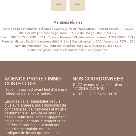
T
VITRAGE, DPE : E TAXE FONCIERE 1007 EUROS
E
CHARGES 146 MENSUEL. HABITABLE DE SUITE , A
,
VISITER.......
E
Mentions légales
Affichage des informations légales : AGENCE Projet IMMO Cusset | Raison sociale : PROJET
IMMO VICHY | Adresse siège social : 15 rue du Rivage - 03200 VICHY |
Siret : 79055875300030 | RCS : Cusset | Numero TVA Intracommunautaire : FR81790558753 |
Forme juridique : Société à responsabilité limitée | Capital social : 1 000 | Assurance RCP : NC |
Nom du médiateur : NC | Adresse du médiateur : NC | Adresse du site : NC |
Entreprise juridiquement et financièrement indépendante
AGENCE PROJET IMMO
NOS COORDONNÉES
CUSSET
15 rue du Rivage
03200 VICHY
Notre mission est avant tout d'être une
référence dans notre métier...
Tél. : +33 4 70 57 85 24
Engagés dans l'immobilier depuis
plusieurs années, nous disposons de
compétences, de méthodes et d'outils
performants au service de chaque
besoin particulier. Notre engagement
est de travailler dans le respect et les
intérêts de nos clients, d'avoir une
conduite exemplaire dans nos
pratiques de travail quotidiennes.