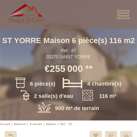
ST YORRE Maison 6 pièce(s) 116 m2
Réf : 87
03270 SAINT YORRE
€255 000
**
6 pièce(s)
4 chambre(s)
2 salle(s) d'eau
116 m²
900 m² de terrain
Accueil
Maisons
A vendre
Maison
Ref. : 87