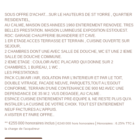
SOUS OFFRE D'ACHAT....SUR LE HAUTEURS DE ST YORRE , QUARTIER
RESIDENTIEL,
AU CALME, MAISON DES ANNEES 1960 ENTIEREMENT RENOVEE. TRES
BELLES PRESTATION. MAISON LUMINEUSE EXPOSITION EST/OUEST.
RDC: GARAGE CHAUFFERIE BUANDERIE ET CAVE.
1 ER ETAGE ACCES TERRASSE ET TERRAIN , CUISINE OUVERTE SUR
SEJOUR,
2 CHAMBRES DONT UNE AVEC SALLE DE DOUCHE, WC ET UNE 2 IEME
SALLE DE DOUCHE COMMUNE.
2 IEME ETAGE : COULOIR AVEC PLACARD QUI DONNE SUR 2
CHAMBRES, 1 BUREAU, 1 WC .
LES PRESTATIONS:
PACK CLIM AIR / AIR, ISOLATION PAR L'INTERIEUR ET PAR LE TOIT,
DOUBLE VITRAGE, FACADE NEUVE, PARQUETS,TOUT A L'EGOUT
CONFORME, TERRAIN D'UNE CONTENANCE DE 900 M2 AVEC UNE
DEPENDANCE DE 35 M 2. VUS DEGAGEE, AU CALME .
ESPACE CUISINE ENTIEREMENT PRE-EQUIPE IL NE RESTE PLUS QU'A
INSTALER LA CUISINE DE VOTRE CHOIX. TOUT EST ENTIEREMENT
NEUF FACTURES A L'APPUIS.
A VISITER ET FAIRE OFFRE..
** €255 000
honoraires inclus
|
|
€240 000
hors honoraires
Honoraires : 6.25% TTC à
la charge de l'acquéreur