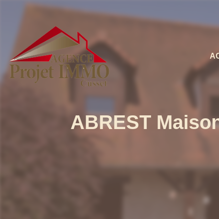
A
ABREST Maiso