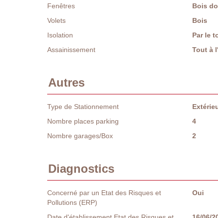
Fenêtres
Bois do
Volets
Bois
Isolation
Par le t
Assainissement
Tout à 
Autres
Type de Stationnement
Extérie
Nombre places parking
4
Nombre garages/Box
2
Diagnostics
Concerné par un Etat des Risques et
Oui
Pollutions (ERP)
Date d'établissement Etat des Risques et
16/06/2