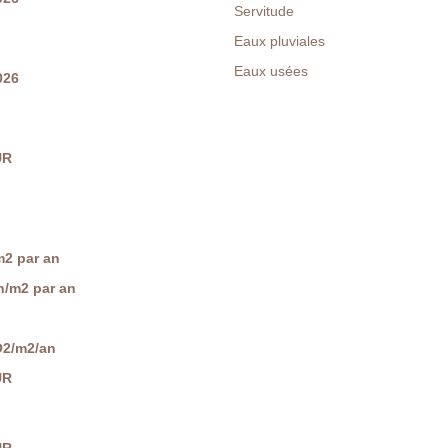
Servitude
Eaux pluviales
Eaux usées
026
UR
2 par an
/m2 par an
O2/m2/an
UR
UR