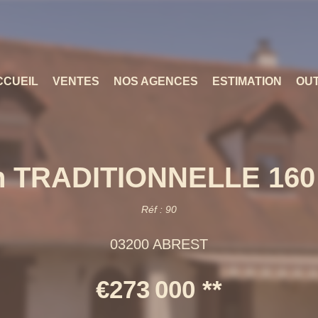
CCUEIL
VENTES
NOS AGENCES
ESTIMATION
OUT
n TRADITIONNELLE 160
Réf : 90
03200 ABREST
€273 000
**