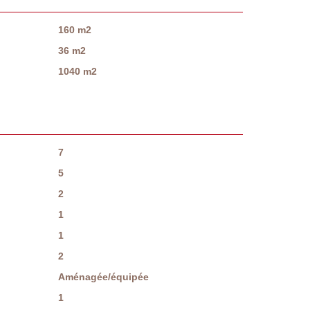
160 m2
36 m2
1040 m2
7
5
2
1
1
2
Aménagée/équipée
1