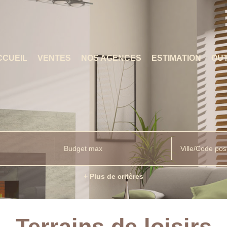
CCUEIL
VENTES
NOS AGENCES
ESTIMATION
OUT
Ville/Code pos
+ Plus de critères
Terrains de loisirs