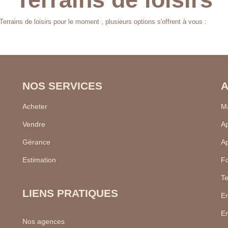
rrains de loisirs pour le moment , plusieurs options s'offrent à vous :
NOS SERVICES
A
Acheter
Ma
Vendre
Ap
Gérance
Ap
Estimation
F
Te
LIENS PRATIQUES
En
En
Nos agences