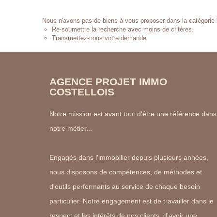
Nous n'avons pas de biens à vous proposer dans la catégorie Te
Re-soumettre la recherche avec moins de critères.
Transmettez-nous votre demande
AGENCE PROJET IMMO
COSTELLOIS
Notre mission est avant tout d'être une référence dans
notre métier...
Engagés dans l'immobilier depuis plusieurs années,
nous disposons de compétences, de méthodes et
d'outils performants au service de chaque besoin
particulier. Notre engagement est de travailler dans le
respect et les intérêts de nos clients, d'avoir une