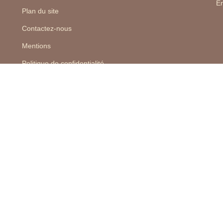
En
Plan du site
Contactez-nous
Mentions
Politique de confidentialité
Politique des cookies
Nos honoraires
Recrutement