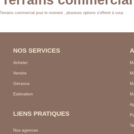
errains commercial pour le moment , plusieurs options s'offrent à vous :
NOS SERVICES
A
Acheter
Ma
Vendre
Ma
Gérance
Ma
Estimation
Ma
Ap
LIENS PRATIQUES
Pa
Te
Nos agences