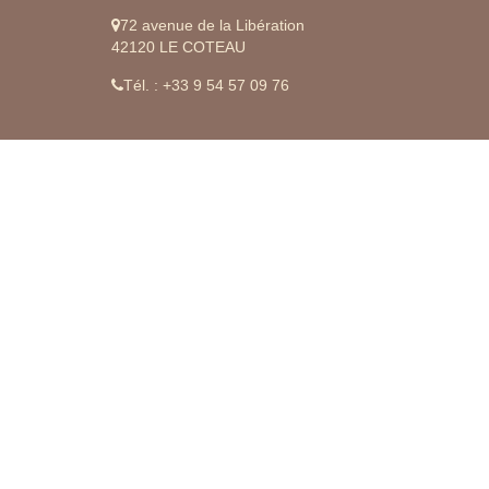
72 avenue de la Libération
42120 LE COTEAU
Tél. : +33 9 54 57 09 76
AGENCE PROJET IMMO CUSSET
Notre mission est avant tout d'être une référence dans
notre métier...
Engagés dans l'immobilier depuis plusieurs années,
nous disposons de compétences, de méthodes et
d'outils performants au service de chaque besoin
particulier. Notre engagement est de travailler dans le
respect et les intérêts de nos clients, d'avoir une
conduite exemplaire dans nos pratiques de travail
quotidiennes.
NOS COORDONNÉES
15 rue du Rivage
03200 VICHY