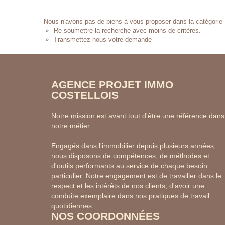
Nous n'avons pas de biens à vous proposer dans la catégorie T
Re-soumettre la recherche avec moins de critères.
Transmettez-nous votre demande
AGENCE PROJET IMMO
COSTELLOIS
Notre mission est avant tout d'être une référence dans
notre métier...
Engagés dans l'immobilier depuis plusieurs années,
nous disposons de compétences, de méthodes et
d'outils performants au service de chaque besoin
particulier. Notre engagement est de travailler dans le
respect et les intérêts de nos clients, d'avoir une
conduite exemplaire dans nos pratiques de travail
quotidiennes.
NOS COORDONNÉES