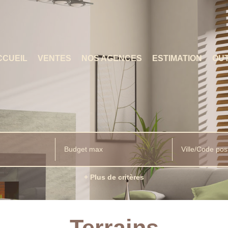
CCUEIL
VENTES
NOS AGENCES
ESTIMATION
OUT
Ville/Code pos
+ Plus de critères
Terrains