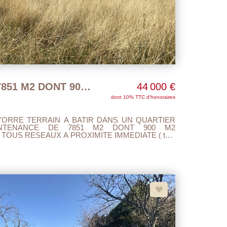
ST YORRE TERRAIN 7851 M2 DONT 900 M2 CONSTRUCTIBLE
44 000 €
dont 10% TTC d'honoraires
 YORRE TERRAIN A BATIR DANS UN QUARTIER
ONTENANCE DE 7851 M2 DONT 900 M2
TOUS RESEAUX A PROXIMITE IMMEDIATE ( tout
éléphone ) ETUDE DE SOL REALISEE 24 M DE
 DEGAGEE...A VISITER....