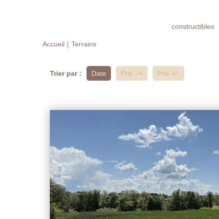
constructibles
Accueil
Terrains
Trier par :
Date
Prix -/+
Prix +/-