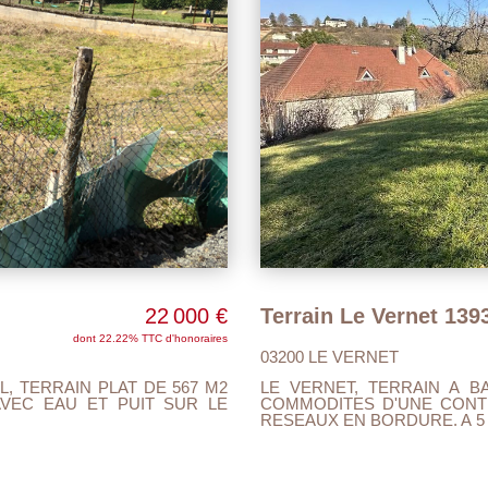
22 000 €
Terrain Le Vernet 139
dont 22.22% TTC d'honoraires
03200 LE VERNET
, TERRAIN PLAT DE 567 M2
LE VERNET, TERRAIN A 
VEC EAU ET PUIT SUR LE
COMMODITES D'UNE CONTE
RESEAUX EN BORDURE. A 5 M