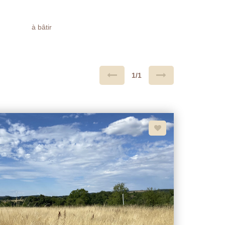
à bâtir
1/1