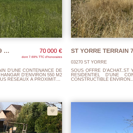
ESPINASSE VOZELLE TERRAIN 5249 M2 AVEC HANGAR
70 000 €
dont 7.69% TTC d'honoraires
03270 ST YORRE
RAIN D'UNE CONTENANCE DE
SOUS OFFRE D'ACHAT..ST
 HANGAR D'ENVIRON 550 M2
RESIDENTIEL D'UNE C
OUS RESEAUX A PROXIMITES
CONSTRUCTIBLE ENVIRON.. 
à l'égout, eau ,électricité, t
FACADE. AU CALME AVEC VUE