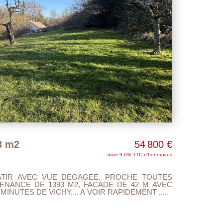
3 m2
54 800 €
dont 9.6% TTC d'honoraires
BATIR AVEC VUE DEGAGEE, PROCHE TOUTES
NANCE DE 1393 M2, FACADE DE 42 M AVEC
INUTES DE VICHY.... A VOIR RAPIDEMENT .....