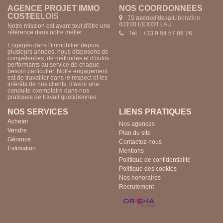
AGENCE PROJET IMMO
AGENCE PROJET IMMO
NOS COORDONNÉES
NOS COORDONNÉES
COSTELLOIS
CUSSET
72 avenue de la Libération
15 rue du Rivage
42120 LE COTEAU
03200 VICHY
Notre mission est avant tout d'être une
Notre mission est avant tout d'être une
référence dans notre métier...
référence dans notre métier...
Tél. : +33 9 54 57 09 76
Tél. : +33 4 70 57 85 24
Engagés dans l'immobilier depuis
Engagés dans l'immobilier depuis
plusieurs années, nous disposons de
plusieurs années, nous disposons de
compétences, de méthodes et d'outils
compétences, de méthodes et d'outils
performants au service de chaque
performants au service de chaque
besoin particulier. Notre engagement
besoin particulier. Notre engagement
est de travailler dans le respect et les
est de travailler dans le respect et les
intérêts de nos clients, d'avoir une
intérêts de nos clients, d'avoir une
conduite exemplaire dans nos
conduite exemplaire dans nos
pratiques de travail quotidiennes.
pratiques de travail quotidiennes.
NOS SERVICES
LIENS PRATIQUES
Acheter
Nos agences
Vendre
Plan du site
Gérance
Contactez-nous
Estimation
Mentions
Politique de confidentialité
Politique des cookies
Nos honoraires
Recrutement