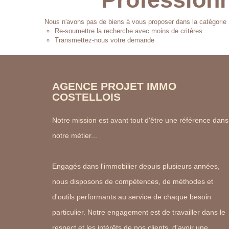
Nous n'avons pas de biens à vous proposer dans la catégorie P
Re-soumettre la recherche avec moins de critères.
Transmettez-nous votre demande
AGENCE PROJET IMMO
COSTELLOIS
Notre mission est avant tout d'être une référence dans
notre métier...
Engagés dans l'immobilier depuis plusieurs années,
nous disposons de compétences, de méthodes et
d'outils performants au service de chaque besoin
particulier. Notre engagement est de travailler dans le
respect et les intérêts de nos clients, d'avoir une