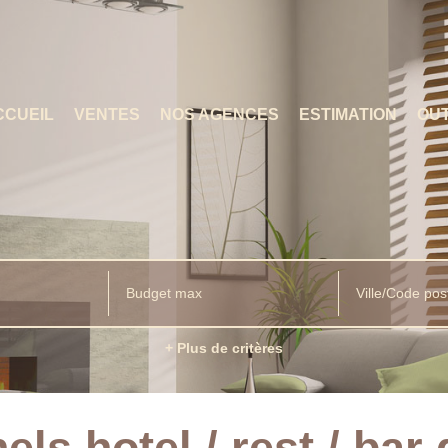
CCUEIL
VENTES
NOS AGENCES
ESTIMATION
OUT
Ville/Code pos
+ Plus de critères
els hotel / rest / bar