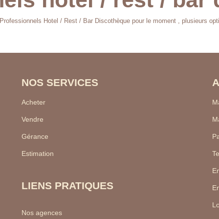
rofessionnels Hotel / Rest / Bar Discothèque pour le moment , plusieurs optio
NOS SERVICES
A
Acheter
Ma
Vendre
Ma
Gérance
Pa
Estimation
Te
En
LIENS PRATIQUES
En
Lo
Nos agences