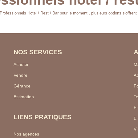
rofessionnels Hotel / Rest / Bar pour le moment , plusieurs options s'offrent
NOS SERVICES
A
Acheter
Ma
Vendre
Ap
Gérance
F
Estimation
Te
En
LIENS PRATIQUES
En
Vi
Nos agences