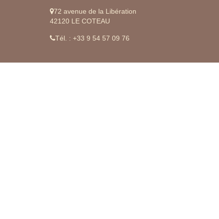
72 avenue de la Libération
42120 LE COTEAU
Tél. : +33 9 54 57 09 76
AGENCE PROJET IMMO CUSSET
Notre mission est avant tout d'être une référence dans
notre métier...
Engagés dans l'immobilier depuis plusieurs années,
nous disposons de compétences, de méthodes et
d'outils performants au service de chaque besoin
particulier. Notre engagement est de travailler dans le
respect et les intérêts de nos clients, d'avoir une
conduite exemplaire dans nos pratiques de travail
quotidiennes.
NOS COORDONNÉES
15 rue du Rivage
03200 VICHY