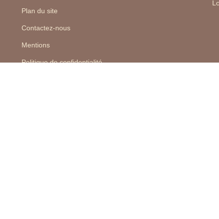
Lo
Plan du site
Contactez-nous
Mentions
Politique de confidentialité
Politique des cookies
Nos honoraires
Recrutement