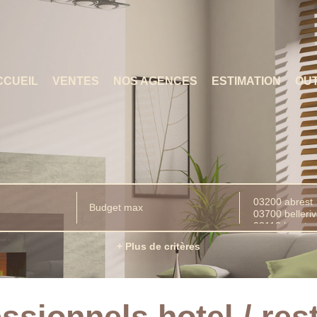
CCUEIL
VENTES
NOS AGENCES
ESTIMATION
OUT
+ Plus de critères
ssionnels hotel / rest