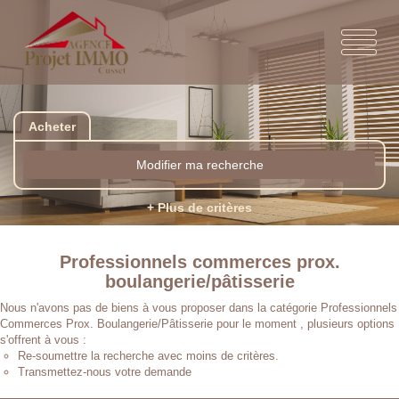
Acheter
Modifier ma recherche
+ Plus de critères
Professionnels commerces prox.
boulangerie/pâtisserie
Nous n'avons pas de biens à vous proposer dans la catégorie Professionnels
Commerces Prox. Boulangerie/Pâtisserie pour le moment , plusieurs options
s'offrent à vous :
Re-soumettre la recherche avec moins de critères.
Transmettez-nous votre demande