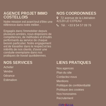
AGENCE PROJET IMMO
AGENCE PROJET IMMO
NOS COORDONNÉES
NOS COORDONNÉES
COSTELLOIS
CUSSET
72 avenue de la Libération
15 rue du Rivage
42120 LE COTEAU
03200 VICHY
Notre mission est avant tout d'être une
Notre mission est avant tout d'être une
référence dans notre métier...
référence dans notre métier...
Tél. : +33 9 54 57 09 76
Tél. : +33 4 70 57 85 24
Engagés dans l'immobilier depuis
Engagés dans l'immobilier depuis
plusieurs années, nous disposons de
plusieurs années, nous disposons de
compétences, de méthodes et d'outils
compétences, de méthodes et d'outils
performants au service de chaque
performants au service de chaque
besoin particulier. Notre engagement
besoin particulier. Notre engagement
est de travailler dans le respect et les
est de travailler dans le respect et les
intérêts de nos clients, d'avoir une
intérêts de nos clients, d'avoir une
conduite exemplaire dans nos
conduite exemplaire dans nos
pratiques de travail quotidiennes.
pratiques de travail quotidiennes.
NOS SERVICES
LIENS PRATIQUES
Acheter
Nos agences
Vendre
Plan du site
Gérance
Contactez-nous
Estimation
Mentions
Politique de confidentialité
Politique des cookies
Nos honoraires
Recrutement