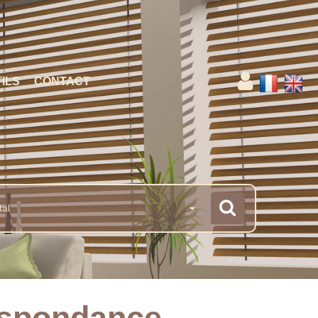
ILS
CONTACT
tal
espondance