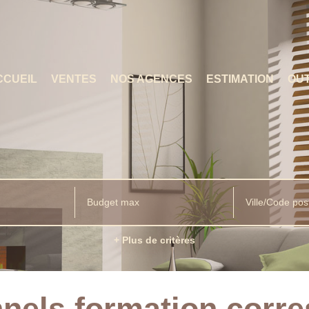
CCUEIL
VENTES
NOS AGENCES
ESTIMATION
OUT
Ville/Code pos
+ Plus de critères
nnels formation corr