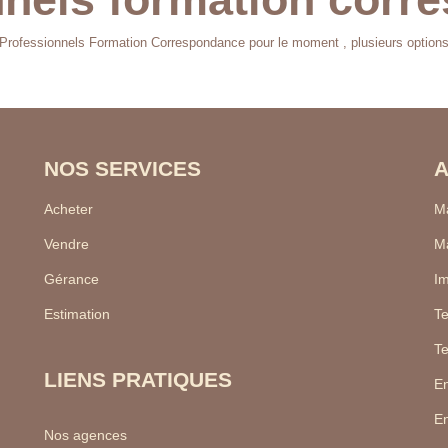
Professionnels Formation Correspondance pour le moment , plusieurs options 
NOS SERVICES
A
Acheter
Ma
Vendre
Ma
Gérance
Im
Estimation
Te
Te
LIENS PRATIQUES
En
En
Nos agences