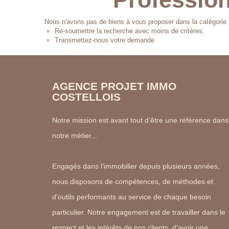
Nous n'avons pas de biens à vous proposer dans la catégorie 
Re-soumettre la recherche avec moins de critères.
Transmettez-nous votre demande
AGENCE PROJET IMMO
COSTELLOIS
Notre mission est avant tout d'être une référence dans
notre métier...
Engagés dans l'immobilier depuis plusieurs années,
nous disposons de compétences, de méthodes et
d'outils performants au service de chaque besoin
particulier. Notre engagement est de travailler dans le
respect et les intérêts de nos clients, d'avoir une