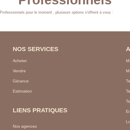
rofessionnels pour le moment , plusieurs options s'offrent à vous :
NOS SERVICES
A
Acheter
Ma
Vendre
Ma
Gérance
Te
Estimation
Te
Te
LIENS PRATIQUES
En
Lo
Nos agences