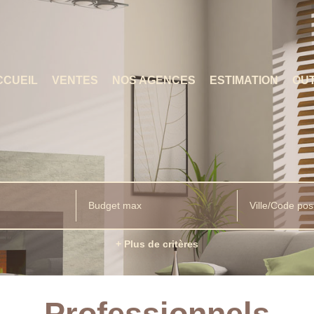
CCUEIL
VENTES
NOS AGENCES
ESTIMATION
OUT
Ville/Code pos
+ Plus de critères
Professionnels