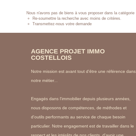
Nous n'avons pas de biens à vous proposer dans la catégorie P
Re-soumettre la recherche avec moins de critères.
Transmettez-nous votre demande
AGENCE PROJET IMMO
COSTELLOIS
Notre mission est avant tout d'être une référence dans
notre métier...
Engagés dans l'immobilier depuis plusieurs années,
nous disposons de compétences, de méthodes et
d'outils performants au service de chaque besoin
particulier. Notre engagement est de travailler dans le
respect et les intérêts de nos clients, d'avoir une