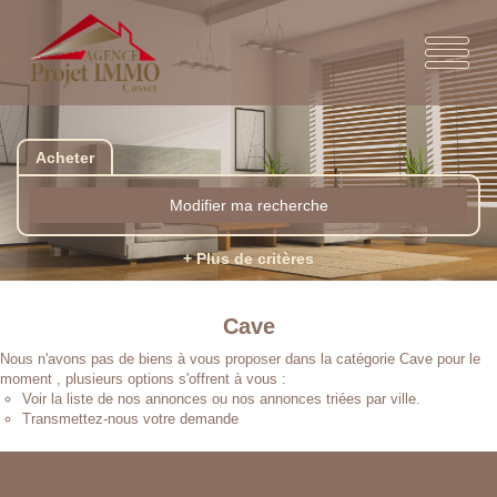
Acheter
Modifier ma recherche
+ Plus de critères
Cave
Nous n'avons pas de biens à vous proposer dans la catégorie Cave pour le
moment , plusieurs options s'offrent à vous :
Voir
la liste de nos annonces
ou
nos annonces triées par ville.
Transmettez-nous votre demande