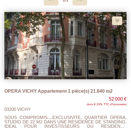
1/1
OPERA VICHY Appartement 1 pièce(s) 21.840 m2
52 000 €
dont 8.33% TTC d'honoraires
03200 VICHY
SOUS COMPROMIS....EXCLUSIVITE, QUARTIER OPERA,
STUDIO DE 22 M2 DANS UNE RESIDENCE DE STANDING,
IDEAL POUR INVESTISSEURS OU RESIDENCE
SECONDAIRE. ENTREE AVEC PENDERIE D'ACCUEIL,