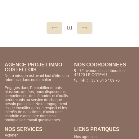
PIECE PRICIPALE AVEC KITCHENETTE,SALLE DE
DOUCHE ET WC. SITUE AU 3 IEME ETAGE AVEC
ASCENSEUR,CHAUFFAGE ELECTRIQUE, BELLE
HAUTEUR SOUS PLAFOND, PARQUET. PROXIMITE
COEUR DE VILLE ET PARCS. PREVOIR PEINTURES
UNIQUEMENT. RARE, A VISITER RAPIDEMENT.....
1/1
AGENCE PROJET IMMO
NOS COORDONNÉES
COSTELLOIS
72 avenue de la Libération
42120 LE COTEAU
Notre mission est avant tout d'être une
référence dans notre métier...
Tél. : +33 9 54 57 09 76
Engagés dans l'immobilier depuis
plusieurs années, nous disposons de
compétences, de méthodes et d'outils
performants au service de chaque
besoin particulier. Notre engagement
est de travailler dans le respect et les
intérêts de nos clients, d'avoir une
conduite exemplaire dans nos
pratiques de travail quotidiennes.
NOS SERVICES
LIENS PRATIQUES
Acheter
Nos agences