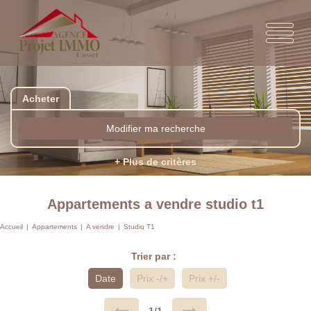
Acheter
Modifier ma recherche
+ Plus de critères
Appartements a vendre studio t1
Accueil
Appartements
A vendre
Studio T1
Trier par :
Date
Prix -/+
Prix +/-