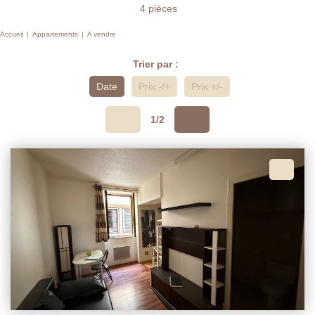
4 pièces
Accueil
Appartements
A vendre
Trier par :
Date
Prix -/+
Prix +/-
1/2