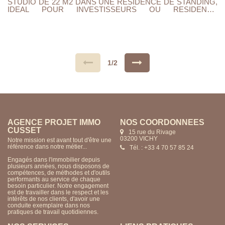
STUDIO DE 22 M2 DANS UNE RESIDENCE DE STANDING,
IDEAL POUR INVESTISSEURS OU RESIDENCE
SECONDAIRE. ENTREE AVEC PENDERIE D'ACCUEIL,
PIECE PRICIPALE AVEC KITCHENETTE,SALLE DE
DOUCHE ET WC. SITUE AU 3 IEME ETAGE AVEC
ASCENSEUR,CHAUFFAGE ELECTRIQUE, BELLE
HAUTEUR SOUS PLAFOND, PARQUET. PROXIMITE
COEUR DE VILLE ET PARCS. PREVOIR PEINTURES
UNIQUEMENT. RARE, A VISITER RAPIDEMENT.....
1/2
AGENCE PROJET IMMO
NOS COORDONNÉES
CUSSET
15 rue du Rivage
03200 VICHY
Notre mission est avant tout d'être une
référence dans notre métier...
Tél. : +33 4 70 57 85 24
Engagés dans l'immobilier depuis
plusieurs années, nous disposons de
compétences, de méthodes et d'outils
performants au service de chaque
besoin particulier. Notre engagement
est de travailler dans le respect et les
intérêts de nos clients, d'avoir une
conduite exemplaire dans nos
pratiques de travail quotidiennes.