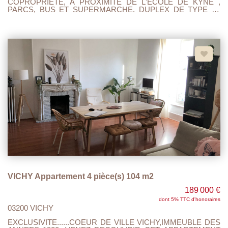
COPROPRIETE, A PROXIMITE DE L'ECOLE DE KYNE ,
PARCS, BUS ET SUPERMARCHE. DUPLEX DE TYPE F3
AVEC CUISNE AMENAGEE ET EQUIPEE OUVERTE SUR
UN VASTE SEJOUR SALON AVEC BALCON. A L'ETAGE UN
PALIER DONNE L'ACCES A 2 BELLES CHAMBRES
MANSARDEES AINSI QU'A LA SALLE DE DOUCHE AVEC
TOILETTE ET BUANDERIE. PAS DE PROCEDURES EN
COURS...AUCUN TRAVAUX A PREVOIRS DIAGNOSTICS :
D. TRES LUMINEUX AU CALME... A VISITER.........
VICHY Appartement 4 pièce(s) 104 m2
189 000 €
dont 5% TTC d'honoraires
03200 VICHY
EXCLUSIVITE......COEUR DE VILLE VICHY,IMMEUBLE DES