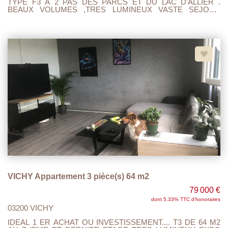
TYPE F3 A 2 PAS DES PARCS ET DU LAC D'ALLIER .
BEAUX VOLUMES ,TRES LUMINEUX VASTE SEJOUR
SALON, 1 CHAMBRE, CUISINE AMENEGEE, SALLE DE
BAIN, WC ,NOMBREUX RANGEMENT DANS L'ENTREE,
BALCON ET CAVE.~DOUBLE VITRAGE , GAZ DE VILLE
.~AUCUN TRAVAUX A PREVOIR...~IDEAL 1 ER ACHAT OU
RESIDENCE SECONDAIRE....... A VISITER ET FAIRE
OFFRE....
VICHY Appartement 3 pièce(s) 64 m2
79 000 €
dont 5.33% TTC d'honoraires
03200 VICHY
IDEAL 1 ER ACHAT OU INVESTISSEMENT.... T3 DE 64 M2