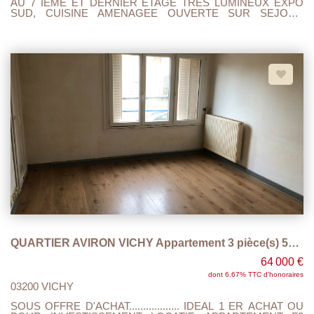
AU 7 IEME ET DERNIER ETAGE TRES LUMINEUX EXPO
SUD, CUISINE AMENAGEE OUVERTE SUR SEJOUR
SALON, 2 CHAMBRES, SALLE DE DOUCHE ,WC ,
ASCENSEUR, CAVE. NOMBREUX PARKINGS. PROXIMITE
ZONE COMMERCIALE, ECOLES, PHARMACIE, BUS ET
LAC D'ALLIER. CHAUFFAGE GAZ DE VILLE , DOUBLE
VITRAGE, DPE : E TAXE FONCIERE 1007 EUROS
CHARGES 146 MENSUEL. HABITABLE DE SUITE , A
VISITER.......
QUARTIER AVIRON VICHY Appartement 3 pièce(s) 57.40 m2
64 000 €
dont 6.67% TTC d'honoraires
03200 VICHY
SOUS OFFRE D'ACHAT.................. IDEAL 1 ER ACHAT OU