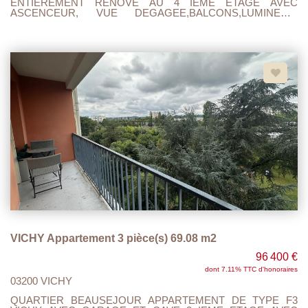
ENTIEREMENT RENOVE AU 4 IEME ETAGE AVEC
ASCENCEUR, VUE DEGAGEE,BALCONS,LUMINEUX,
AVEC CUISINE A/E SEJOUR SALON,2 BELLES CHAMBRES
AVEC DRESSINGS, SALLE DE DOUCHE ET
WC.PLACARDS.AUCUN TRAVAUX A
PREVOIRS.PROXIMITE CENTRE VILLE.CHAUFFAGE GAZ
DE VILLE , DOUBLE VITRAGE,ELECTRICITE ET
PLOMBERIE TOUT ET REFAIT A NEUF... CLASSE
ENERGETIQUE C , CHARGES 100 EUROS MENSUEL,
TAXE FONCIERE 1420 EUROS.A VISITER ET FAIRE
OFFRE...
VICHY Appartement 3 pièce(s) 69.08 m2
96 400 €
dont 7.11% TTC d'honoraires
03200 VICHY
QUARTIER BEAUSEJOUR APPARTEMENT DE TYPE F3