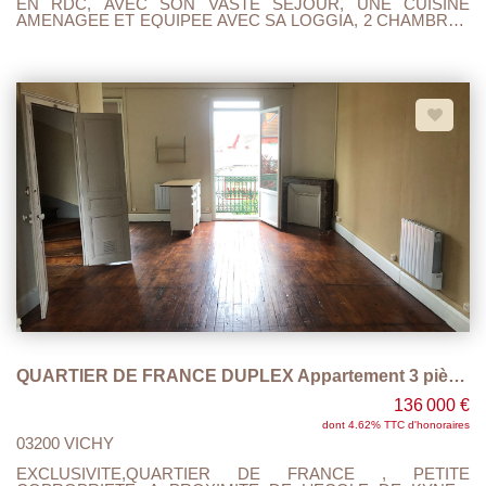
EN RDC, AVEC SON VASTE SEJOUR, UNE CUISINE
AMENAGEE ET EQUIPEE AVEC SA LOGGIA, 2 CHAMBRES
UN BUREAU UNE SALLE DE BAIN AVEC WC ET VASQUE.
LE TOUT, EN PARFAIT ETAT, PAS DE TRAVAUX A
PREVOIRS. UNE CAVE ET UN GARAGE VIENNENT
COMPLETER CE LOGEMENT. IDEAL POUR UN 1 ER
ACHAT, OU INVESTISSEMENT EN COLLOCATION. A
PROXIMITE DU CHU, DE LA GARE , DU TRAM,
COMMERCES DE QUARTIER.. AU CALME..
QUARTIER DE FRANCE DUPLEX Appartement 3 pièce(s)
136 000 €
dont 4.62% TTC d'honoraires
03200 VICHY
EXCLUSIVITE,QUARTIER DE FRANCE , PETITE