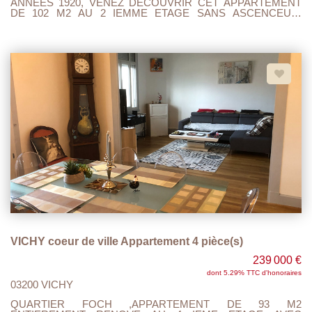
ANNEES 1920, VENEZ DECOUVRIR CET APPARTEMENT
DE 102 M2 AU 2 IEMME ETAGE SANS ASCENCEUR,
TRAVERSANT, TRES LUMINEUX EXPOSE PLEIN SUD
AVEC BALCON ET CAVE. VASTE SEJOUR, 2 GRANDES
CHAMBRES, SALLE DE BAINS , TOILETTE ET
CUISINE.NOMBREUX PLACARDS.DOUBLE VITRAGE, GAZ
DE VILLE (chaudière récente) AVEC LA POSSIBILTE D'ETRE
VENDU ENTIEREMENT MEUBLE TOUS COMMERCES ,
BUS, OPERA, PARCS................ A VISITER .... FAIRE
OFFRE...
VICHY coeur de ville Appartement 4 pièce(s)
239 000 €
dont 5.29% TTC d'honoraires
03200 VICHY
QUARTIER FOCH ,APPARTEMENT DE 93 M2