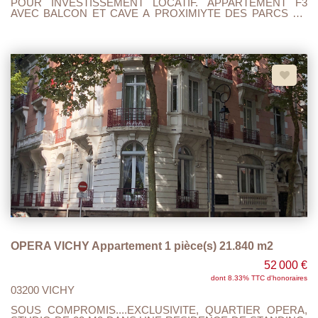
POUR INVESTISSEMENT LOCATIF. APPARTEMENT F3
AVEC BALCON ET CAVE A PROXIMIYTE DES PARCS DE
VICHY. CHAUFFAGE INDIVIDUEL GAZ , DOUBLE VITRAGE
NOMBREUX RANGEMENT CUISINE A AMENAGEE.
RAFRAICHISSEMENT A PREVOIR... A VISITER... FAIRE
OFFRE..
OPERA VICHY Appartement 1 pièce(s) 21.840 m2
52 000 €
dont 8.33% TTC d'honoraires
03200 VICHY
SOUS COMPROMIS....EXCLUSIVITE, QUARTIER OPERA,