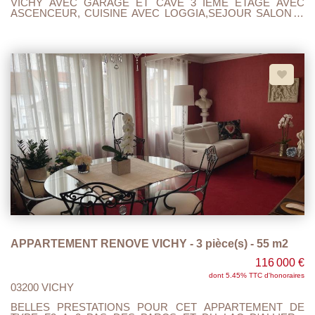
VICHY AVEC GARAGE ET CAVE 3 IEME ETAGE AVEC
ASCENCEUR, CUISINE AVEC LOGGIA,SEJOUR SALON, 2
CHAMBRES , SALLE DE BAINS ET WC.BALCONS
CHAUFFAGE GAZ, DOUBLE VITRAGE, FIBRE,CHARGES
120 MENSUEL, A VISITER ET FAIRE OFFRE....
APPARTEMENT RENOVE VICHY - 3 pièce(s) - 55 m2
116 000 €
dont 5.45% TTC d'honoraires
03200 VICHY
BELLES PRESTATIONS POUR CET APPARTEMENT DE