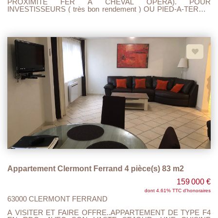
PROXIMITE FER A CHEVAL OPERA). POUR
INVESTISSEURS ( très bon rendement ) OU PIED-A-TERRE.
APPARTEMENT DE TYPE T1 BIS DE 28 M2 EN RDC AVEC
CUISINE EQUIPEE OUVERTE SUR LA PIECE DE VIE, 1
CHAMBRE ET UNE SALLE DE DOUCHE AVEC WC. PAS DE
TRAVAUX A PREVOIR. PEUT ETRE VENDU AVEC SON
MOBILIER. A VISITER ET FAIRE OFFRE.
Appartement Clermont Ferrand 4 pièce(s) 83 m2
159 000 €
dont 4.61% TTC d'honoraires
63000 CLERMONT FERRAND
A VISITER ET FAIRE OFFRE..APPARTEMENT DE TYPE F4