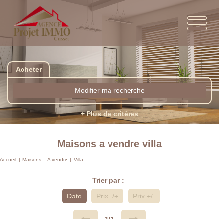
Acheter
Modifier ma recherche
+ Plus de critères
Maisons a vendre villa
Accueil
Maisons
A vendre
Villa
Trier par :
Date
Prix -/+
Prix +/-