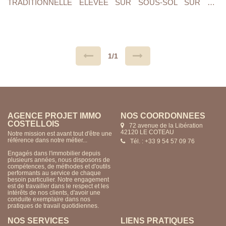
TRADITIONNELLE ELEVEE SUR SOUS-SOL SUR UN
TERRAIN D'UNE CONTENANCE DE 850M2 CLOTURE ET
ARBORE. CUISINE A/E, SEJOUR ET SALON, 4
CHAMBRES,SALLE DE BAINS , CUISINE
D'ETE,BUANDERIE,GARAGE ET CAVE. VOLETS
ELECTRIQUES ET PORTE DE GARAGE
MOTORISEE.CHAUFFAGE GAZ DE VILLE.. MAISON
LUMINEUSE,AU CALME AVEC VUE DEGAGEE...
1/1
AGENCE PROJET IMMO
NOS COORDONNÉES
COSTELLOIS
72 avenue de la Libération
42120 LE COTEAU
Notre mission est avant tout d'être une
référence dans notre métier...
Tél. : +33 9 54 57 09 76
Engagés dans l'immobilier depuis
plusieurs années, nous disposons de
compétences, de méthodes et d'outils
performants au service de chaque
besoin particulier. Notre engagement
est de travailler dans le respect et les
intérêts de nos clients, d'avoir une
conduite exemplaire dans nos
pratiques de travail quotidiennes.
NOS SERVICES
LIENS PRATIQUES