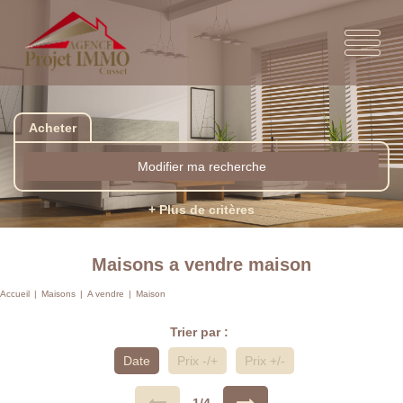
Acheter
Modifier ma recherche
+ Plus de critères
Maisons a vendre maison
Accueil
Maisons
A vendre
Maison
Trier par :
Date
Prix -/+
Prix +/-