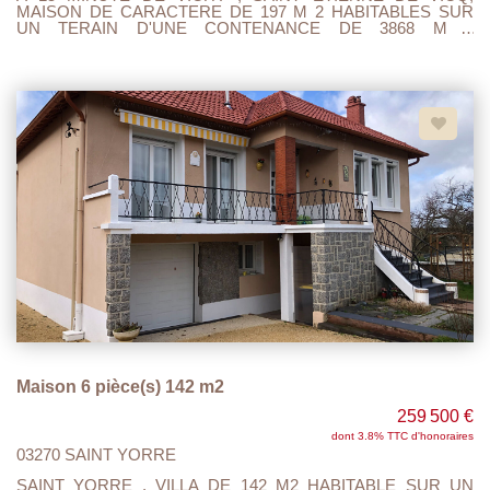
MAISON DE CARACTERE DE 197 M 2 HABITABLES SUR
UN TERAIN D'UNE CONTENANCE DE 3868 M 2
ENTIEREMENT CLOS ET ARBORE. AU RDC : ENTREE
AVEC TOILETTE, VASTE CUISINE AMENAGEE ET
EQUIPEE, SALON, CHAMBRE, SALLE D'EAU ET
CHAUFFERIE. AU 1 ER ETAGE : UNE SALLE DE DOUCHE
AVEC WC, ET 5 CHAMBRES. DE PLUS, LES COMBLES
SONT AMENAGEABLES. LA TOITURE EST
NEUVE,CLIMATISATION DANS LA CUISINE SEJOUR,
CHAUDIERE A GRANULES AVEC SON SILO , DOUBLE
VITRAGE, ASSAINISSEMENT INDIVIDUEL CONFORME.
300 M2 DE DEPENDANCES ET UN PUIT VIENNENT
COMPLETER CE BIEN AINSI QUE 2 BELLES CAVES
VOUTEES. A LA CAMPAGNE, AU CALME AVEC VUE
DEGAGEE. A VISITER ET FAIRE OFFRE..
Maison 6 pièce(s) 142 m2
259 500 €
dont 3.8% TTC d'honoraires
03270 SAINT YORRE
SAINT YORRE , VILLA DE 142 M2 HABITABLE SUR UN