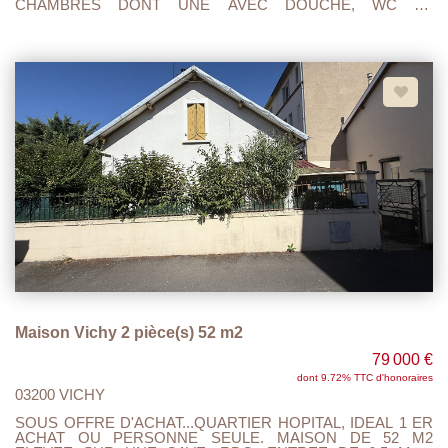
CHAMBRES DONT UNE AVEC DOUCHE, WC ET
BUANDERIE AVEC ACCES TERRASSE SUR L'ARRIERE DE
LA MAISON. 1 ER ETAGE : PALIER ,CUISINE A/E, SEJOUR
DOUBLE, SALON ET TOILETTE. LES COMBLES SONT
AMENAGES EN UNE SUITE PARENTALE AVEC CHAMBRE
,DRESSING, SALLE DE BAIN AVEC DOUCHE ET WC.
CHAUFFAGE GAZ ET GRANULES (chaudière 3 ans , poêle à
granulés 1 an ).LA COUVERTURE EST NEUVE AINSI QUE
L'ISOLATION PAR LE TOIT. DOUBLE VITRAGE ALIMINIUM,
TOUT A L'EGOUT, PROXIMITE COMMERCES ET BUS. RUE
CALME, IDEAL POUR UNE GRANDE FAMILLE. A VISITER
ET FAIRE OFFRE....
Maison Vichy 2 pièce(s) 52 m2
79 000 €
dont 9.72% TTC d'honoraires
03200 VICHY
SOUS OFFRE D'ACHAT...QUARTIER HOPITAL, IDEAL 1 ER
ACHAT OU PERSONNE SEULE. MAISON DE 52 M2