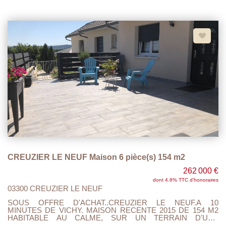
M2. VASTE SEJOUR SALON, CUISINE AMENAGEE ET
EQUIPEE, 5 CHAMBRES, 2 SALLES DE BAINS, 2 WC,
BUANDERIE, GRENIERS, CAVE, 2 GARAGES, TERRASSE
COUVERTE , 1 CARPORT ATTENANT, MAISON ELEVEE
SUR VIDE SANITAIRE 80 CM, POELE A BOIS, TOUT A
L'EGOUT CONFORME, DPE : C et A. QUARTIER PRISE
(LES JACQUETS).
CREUZIER LE NEUF Maison 6 pièce(s) 154 m2
262 000 €
dont 4.8% TTC d'honoraires
03300 CREUZIER LE NEUF
SOUS OFFRE D'ACHAT..CREUZIER LE NEUF.A 10
MINUTES DE VICHY. MAISON RECENTE 2015 DE 154 M2
HABITABLE AU CALME, SUR UN TERRAIN D'UNE
CONTENANCE DE 590 M2. ENTREE AVEC PENDERIE