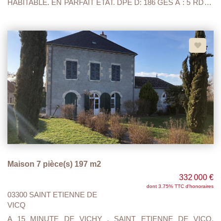
HABITABLE. EN PARFAIT ETAT. DPE D: 186 GES A : 5 RDC :
ENTREE, CUISINE A/E OUVERTE SUR SEJOUR SALON
D'UNE SURFACE DE 51 M2 ET WC INDEPENDANT. 1 ER
ETAGE , MEZZANINE DE 12.50M2, DEUX CHAMBRES (
12.31M2 / 13.98 M2) UNE SALLE DE BAIN AVEC WC DE 3.91
M2. AINSI QU'UN GARAGE DE 32 M2 FAISANT OFFICE
D'ATELIER D'ARTISTE PEINTRE AVEC LA POSSIBILITE DE
CREER UNE TERRASSE AU DESSUS . DOUBLE
VITRAGE,VMC,CHAUFFAGE ELECTRIQUE, POELE A
GRANULES,TOUT A L'EGOUT...
Maison 7 pièce(s) 197 m2
332 000 €
dont 3.75% TTC d'honoraires
03300 SAINT ETIENNE DE
VICQ
A 15 MINUTE DE VICHY , SAINT ETIENNE DE VICQ,