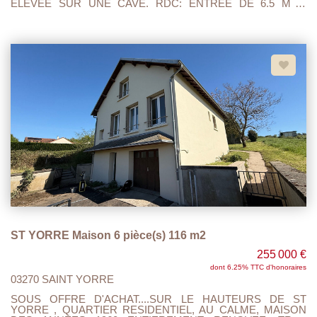
ELEVEE SUR UNE CAVE. RDC: ENTREE DE 6.5 M 2,
CUISINE 14.80 M2 AVEC POELE A GRANULES, SEJOUR/
SALON 16 M2, SALLE DE BAINS AVEC WC 3.20M2. A
L'ETAGE UN PALIER, UNE CHAMBRE 12.5 M2, AINSI
QU'UNE PIECE MANSARDEE. A RENOVER.... COUR AVEC
GARAGE DE 18.5 M 2. TOUT A L'EGOUT, TAXE FONCIERE
697 EUROS. PROXIMITE GARE, HOPITAL,BUS...
ST YORRE Maison 6 pièce(s) 116 m2
255 000 €
dont 6.25% TTC d'honoraires
03270 SAINT YORRE
SOUS OFFRE D'ACHAT....SUR LE HAUTEURS DE ST
YORRE , QUARTIER RESIDENTIEL, AU CALME, MAISON