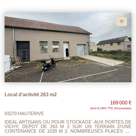
D'ACCUEUIL, CUISINE OUVERTE SUR PIECE DE VIE
ACCES TERRASSE. 4 CHAMBRES AVEC PENDERIES, 2
SALLES DE DOUCHES, 2 WC. GARAGE 2 VOITURES AVEC
PORTES MOTORISEES, 3 TERRASSES. DONT UN T2 EN
REZ DE JARDIN ( CUISINE OUVERTE SUR SEJOUR,
CHAMBRE, SALLE DE DOUCHE AVEC WC ET ENTREE
INDEPENDANTE. DOUBLE VITRAGE , VOLETS
ELECTRIQUES, TOUT A L'EGOUT.. AUCUN TRAVAUX A
PREVOIR..
Local d'activité 263 m2
169 000 €
dont 6.29% TTC d'honoraires
03270 HAUTERIVE
IDEAL ARTISANS OU POUR STOCKAGE .AUX PORTES DE
VICHY, DEPOT DE 263 M 2 SUR UN TERRAIN D'UNE
CONTENANCE DE 1039 M 2. NOMBREUSES PLACES DE
PARKINGS. RAMPE D'ACCES POUR VEHICULES LOURDS