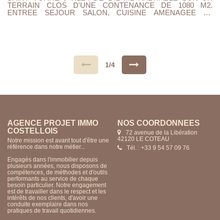
TERRAIN CLOS D'UNE CONTENANCE DE 1080 M2.
ENTREE SEJOUR SALON, CUISINE AMENAGEE ET
EQUIPEE, 4 CHAMBRES 1 BUREAU , UNE PIECE AVEC
SAUNA , CHAUFFERIE BUANDERIE AVEC CUISINE D'ETE
ACCES TERRASSE. 2 SALLES DE DOUCHES, AINSI QU'UN
GARAGE 2 VOITURES. CHAUFFAGE POMPE A CHALEUR
ET POELE A GRANULES. DOUBLE VITRAGE ,VOLETS
ROULANTS ELECTRIQUES, TOUT A L'EGOUT. PROXIMITE
COEUR DE VILLE COMMERCES ET
1/4
BUS...CONSTRUCTION TRADITIONNELLE.. TAXE
FONCIERE 1144 EUROS..A VISITER ..... FAIRE OFFRE....
AGENCE PROJET IMMO
NOS COORDONNÉES
CUSSET
15 rue du Rivage
03200 VICHY
Notre mission est avant tout d'être une
référence dans notre métier...
Tél. : +33 4 70 57 85 24
Engagés dans l'immobilier depuis
plusieurs années, nous disposons de
compétences, de méthodes et d'outils
performants au service de chaque
besoin particulier. Notre engagement
est de travailler dans le respect et les
intérêts de nos clients, d'avoir une
conduite exemplaire dans nos
pratiques de travail quotidiennes.