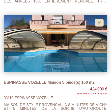
DES ANNEES 1960 ENTIEREMENT RENOVEE. TRES
BELLES PRESTATION. MAISON LUMINEUSE EXPOSITION
EST/OUEST. RDC: GARAGE CHAUFFERIE BUANDERIE ET
CAVE. 1 ER ETAGE ACCES TERRASSE ET TERRAIN ,
CUISINE OUVERTE SUR SEJOUR, 2 CHAMBRES DONT
UNE AVEC SALLE DE DOUCHE, WC ET UNE 2 IEME SALLE
DE DOUCHE COMMUNE. 2 IEME ETAGE : COULOIR AVEC
PLACARD QUI DONNE SUR 2 CHAMBRES, 1 BUREAU, 1
WC . LES PRESTATIONS: PACK CLIM AIR / AIR, ISOLATION
PAR L'INTERIEUR ET PAR LE TOIT, DOUBLE VITRAGE,
FACADE NEUVE, PARQUETS,TOUT A L'EGOUT
CONFORME, TERRAIN D'UNE CONTENANCE DE 900 M2
AVEC UNE DEPENDANCE DE 35 M 2. VUS DEGAGEE, AU
CALME . ESPACE CUISINE ENTIEREMENT PRE-EQUIPE IL
NE RESTE PLUS QU'A INSTALER LA CUISINE DE VOTRE
CHOIX. TOUT EST ENTIEREMENT NEUF FACTURES A
L'APPUIS. A VISITER ET FAIRE OFFRE..
ESPINASSE VOZELLE Maison 5 pièce(s) 160 m2
424 000 €
dont 6% TTC d'honoraires
03110 ESPINASSE VOZELLE
MAISON DE STYLE PROVENCAL, A 8 MINUTES DE VICHY
ET 5 MINUTES DE LA SORTIE D'AUTOROUTE.