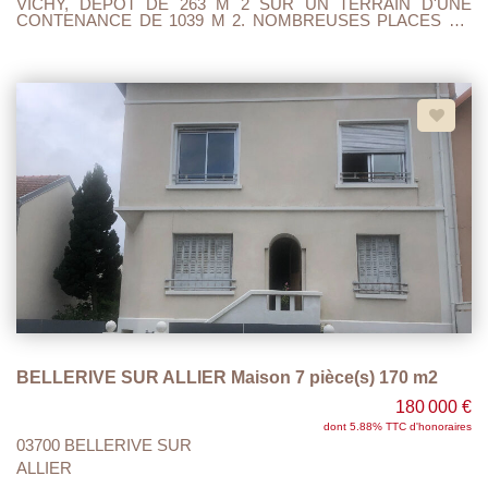
VICHY, DEPOT DE 263 M 2 SUR UN TERRAIN D'UNE
CONTENANCE DE 1039 M 2. NOMBREUSES PLACES DE
PARKINGS. RAMPE D'ACCES POUR VEHICULES LOURDS
CAMPING CAR ETC.. AVEC PORTE MOTORISEE. A
VISITER ET FAIRE OFFRE.
BELLERIVE SUR ALLIER Maison 7 pièce(s) 170 m2
180 000 €
dont 5.88% TTC d'honoraires
03700 BELLERIVE SUR
ALLIER