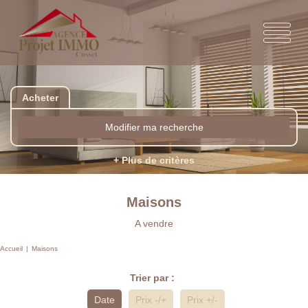
Acheter
Modifier ma recherche
+ Plus de critères
Maisons
A vendre
Accueil
Maisons
Trier par :
Date
Prix -/+
Prix +/-