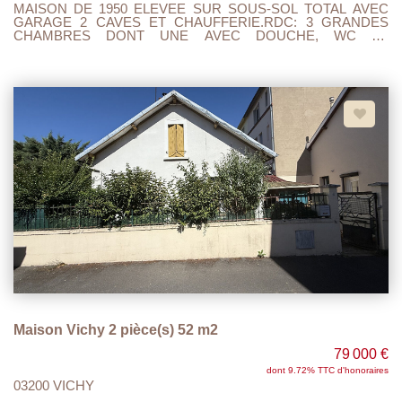
MAISON DE 1950 ELEVEE SUR SOUS-SOL TOTAL AVEC
GARAGE 2 CAVES ET CHAUFFERIE.RDC: 3 GRANDES
CHAMBRES DONT UNE AVEC DOUCHE, WC ET
BUANDERIE AVEC ACCES TERRASSE SUR L'ARRIERE DE
LA MAISON. 1 ER ETAGE : PALIER ,CUISINE A/E, SEJOUR
DOUBLE, SALON ET TOILETTE. LES COMBLES SONT
AMENAGES EN UNE SUITE PARENTALE AVEC CHAMBRE
,DRESSING, SALLE DE BAIN AVEC DOUCHE ET WC.
CHAUFFAGE GAZ ET GRANULES (chaudière 3 ans , poêle à
granulés 1 an ).LA COUVERTURE EST NEUVE AINSI QUE
L'ISOLATION PAR LE TOIT. DOUBLE VITRAGE ALIMINIUM,
TOUT A L'EGOUT, PROXIMITE COMMERCES ET BUS. RUE
CALME, IDEAL POUR UNE GRANDE FAMILLE. A VISITER
ET FAIRE OFFRE....
Maison Vichy 2 pièce(s) 52 m2
79 000 €
dont 9.72% TTC d'honoraires
03200 VICHY