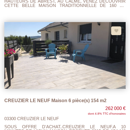
HAUTEURS DE ABREST, AU CALME, VENEZ DECOUVRIR
CETTE BELLE MAISON TRADITIONNELLE DE 160 M2
HABITABLE SUR UN TERRAIN CLOS ET ARBORE DE 1040
M2. VASTE SEJOUR SALON, CUISINE AMENAGEE ET
EQUIPEE, 5 CHAMBRES, 2 SALLES DE BAINS, 2 WC,
BUANDERIE, GRENIERS, CAVE, 2 GARAGES, TERRASSE
COUVERTE , 1 CARPORT ATTENANT, MAISON ELEVEE
SUR VIDE SANITAIRE 80 CM, POELE A BOIS, TOUT A
L'EGOUT CONFORME, DPE : C et A. QUARTIER PRISE
(LES JACQUETS).
CREUZIER LE NEUF Maison 6 pièce(s) 154 m2
262 000 €
dont 4.8% TTC d'honoraires
03300 CREUZIER LE NEUF
SOUS OFFRE D'ACHAT..CREUZIER LE NEUF.A 10