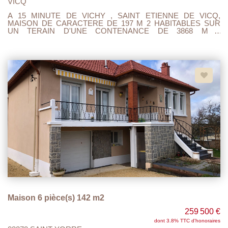
VICQ
A 15 MINUTE DE VICHY , SAINT ETIENNE DE VICQ,
MAISON DE CARACTERE DE 197 M 2 HABITABLES SUR
UN TERAIN D'UNE CONTENANCE DE 3868 M 2
ENTIEREMENT CLOS ET ARBORE. AU RDC : ENTREE
AVEC TOILETTE, VASTE CUISINE AMENAGEE ET
EQUIPEE, SALON, CHAMBRE, SALLE D'EAU ET
CHAUFFERIE. AU 1 ER ETAGE : UNE SALLE DE DOUCHE
AVEC WC, ET 5 CHAMBRES. DE PLUS, LES COMBLES
SONT AMENAGEABLES. LA TOITURE EST
NEUVE,CLIMATISATION DANS LA CUISINE SEJOUR,
CHAUDIERE A GRANULES AVEC SON SILO , DOUBLE
VITRAGE, ASSAINISSEMENT INDIVIDUEL CONFORME.
300 M2 DE DEPENDANCES ET UN PUIT VIENNENT
COMPLETER CE BIEN AINSI QUE 2 BELLES CAVES
VOUTEES. A LA CAMPAGNE, AU CALME AVEC VUE
DEGAGEE. A VISITER ET FAIRE OFFRE..
Maison 6 pièce(s) 142 m2
259 500 €
dont 3.8% TTC d'honoraires