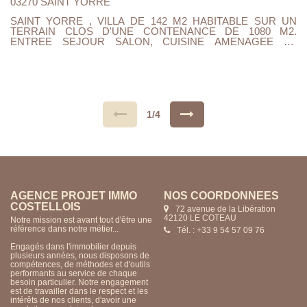
03270 SAINT YORRE
SAINT YORRE , VILLA DE 142 M2 HABITABLE SUR UN
TERRAIN CLOS D'UNE CONTENANCE DE 1080 M2.
ENTREE SEJOUR SALON, CUISINE AMENAGEE ET
EQUIPEE, 4 CHAMBRES 1 BUREAU , UNE PIECE AVEC
SAUNA , CHAUFFERIE BUANDERIE AVEC CUISINE D'ETE
ACCES TERRASSE. 2 SALLES DE DOUCHES, AINSI QU'UN
GARAGE 2 VOITURES. CHAUFFAGE POMPE A CHALEUR
ET POELE A GRANULES. DOUBLE VITRAGE ,VOLETS
ROULANTS ELECTRIQUES, TOUT A L'EGOUT. PROXIMITE
COEUR DE VILLE COMMERCES ET
1/4
BUS...CONSTRUCTION TRADITIONNELLE.. TAXE
FONCIERE 1144 EUROS..A VISITER ..... FAIRE OFFRE....
AGENCE PROJET IMMO
NOS COORDONNÉES
COSTELLOIS
72 avenue de la Libération
42120 LE COTEAU
Notre mission est avant tout d'être une
référence dans notre métier...
Tél. : +33 9 54 57 09 76
Engagés dans l'immobilier depuis
plusieurs années, nous disposons de
compétences, de méthodes et d'outils
performants au service de chaque
besoin particulier. Notre engagement
est de travailler dans le respect et les
intérêts de nos clients, d'avoir une