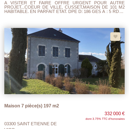
A VISITER ET FAIRE OFFRE URGENT POUR AUTRE
OFFRE.
PROJET...COEUR DE VILLE, CUSSET,MAISON DE 101 M2
HABITABLE. EN PARFAIT ETAT. DPE D: 186 GES A : 5 RDC :
ENTREE, CUISINE A/E OUVERTE SUR SEJOUR SALON
D'UNE SURFACE DE 51 M2 ET WC INDEPENDANT. 1 ER
ETAGE , MEZZANINE DE 12.50M2, DEUX CHAMBRES (
12.31M2 / 13.98 M2) UNE SALLE DE BAIN AVEC WC DE 3.91
M2. AINSI QU'UN GARAGE DE 32 M2 FAISANT OFFICE
D'ATELIER D'ARTISTE PEINTRE AVEC LA POSSIBILITE DE
CREER UNE TERRASSE AU DESSUS . DOUBLE
VITRAGE,VMC,CHAUFFAGE ELECTRIQUE, POELE A
GRANULES,TOUT A L'EGOUT...
Maison 7 pièce(s) 197 m2
332 000 €
dont 3.75% TTC d'honoraires
03300 SAINT ETIENNE DE