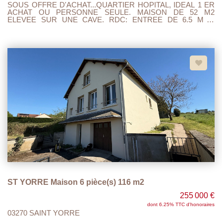
SOUS OFFRE D'ACHAT...QUARTIER HOPITAL, IDEAL 1 ER
ACHAT OU PERSONNE SEULE. MAISON DE 52 M2
ELEVEE SUR UNE CAVE. RDC: ENTREE DE 6.5 M 2,
CUISINE 14.80 M2 AVEC POELE A GRANULES, SEJOUR/
SALON 16 M2, SALLE DE BAINS AVEC WC 3.20M2. A
L'ETAGE UN PALIER, UNE CHAMBRE 12.5 M2, AINSI
QU'UNE PIECE MANSARDEE. A RENOVER.... COUR AVEC
GARAGE DE 18.5 M 2. TOUT A L'EGOUT, TAXE FONCIERE
697 EUROS. PROXIMITE GARE, HOPITAL,BUS...
ST YORRE Maison 6 pièce(s) 116 m2
255 000 €
dont 6.25% TTC d'honoraires
03270 SAINT YORRE