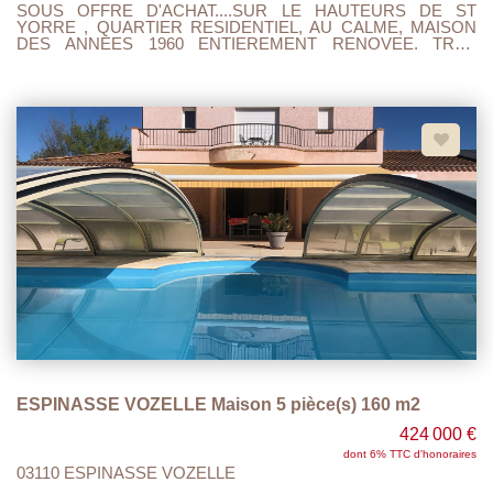
SOUS OFFRE D'ACHAT....SUR LE HAUTEURS DE ST
YORRE , QUARTIER RESIDENTIEL, AU CALME, MAISON
DES ANNEES 1960 ENTIEREMENT RENOVEE. TRES
BELLES PRESTATION. MAISON LUMINEUSE EXPOSITION
EST/OUEST. RDC: GARAGE CHAUFFERIE BUANDERIE ET
CAVE. 1 ER ETAGE ACCES TERRASSE ET TERRAIN ,
CUISINE OUVERTE SUR SEJOUR, 2 CHAMBRES DONT
UNE AVEC SALLE DE DOUCHE, WC ET UNE 2 IEME SALLE
DE DOUCHE COMMUNE. 2 IEME ETAGE : COULOIR AVEC
PLACARD QUI DONNE SUR 2 CHAMBRES, 1 BUREAU, 1
WC . LES PRESTATIONS: PACK CLIM AIR / AIR, ISOLATION
PAR L'INTERIEUR ET PAR LE TOIT, DOUBLE VITRAGE,
FACADE NEUVE, PARQUETS,TOUT A L'EGOUT
CONFORME, TERRAIN D'UNE CONTENANCE DE 900 M2
AVEC UNE DEPENDANCE DE 35 M 2. VUS DEGAGEE, AU
CALME . ESPACE CUISINE ENTIEREMENT PRE-EQUIPE IL
NE RESTE PLUS QU'A INSTALER LA CUISINE DE VOTRE
CHOIX. TOUT EST ENTIEREMENT NEUF FACTURES A
L'APPUIS. A VISITER ET FAIRE OFFRE..
ESPINASSE VOZELLE Maison 5 pièce(s) 160 m2
424 000 €
dont 6% TTC d'honoraires
03110 ESPINASSE VOZELLE