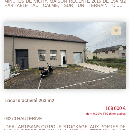
MINUTES DE VICHY. MAISON RECENTE 2015 DE 154 M2
HABITABLE AU CALME, SUR UN TERRAIN D'UNE
CONTENANCE DE 590 M2. ENTREE AVEC PENDERIE
D'ACCUEUIL, CUISINE OUVERTE SUR PIECE DE VIE
ACCES TERRASSE. 4 CHAMBRES AVEC PENDERIES, 2
SALLES DE DOUCHES, 2 WC. GARAGE 2 VOITURES AVEC
PORTES MOTORISEES, 3 TERRASSES. DONT UN T2 EN
REZ DE JARDIN ( CUISINE OUVERTE SUR SEJOUR,
CHAMBRE, SALLE DE DOUCHE AVEC WC ET ENTREE
INDEPENDANTE. DOUBLE VITRAGE , VOLETS
ELECTRIQUES, TOUT A L'EGOUT.. AUCUN TRAVAUX A
PREVOIR..
Local d'activité 263 m2
169 000 €
dont 6.29% TTC d'honoraires
03270 HAUTERIVE
IDEAL ARTISANS OU POUR STOCKAGE .AUX PORTES DE