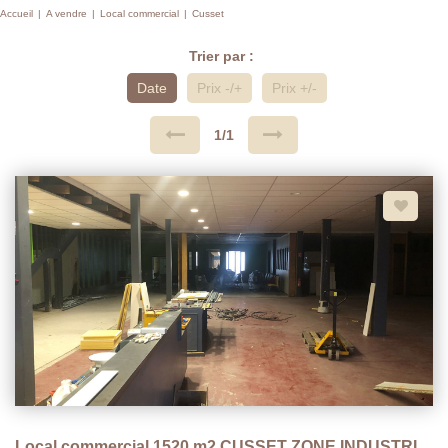
Accueil
A vendre
Local commercial
Cusset
Trier par :
Date
Prix -/+
Prix +/-
1/1
Local commercial 1520 m2 CUSSET ZONE INDUSTRIELLE