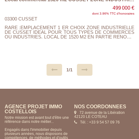
499 000 €
dont 3.96% TTC d'honoraires
03300 CUSSET
RARE :EMPLACEMENT 1 ER CHOIX ZONE INDUSTRIELLE
DE CUSSET IDEAL POUR TOUS TYPES DE COMMERCES
OU INDUSTRIES. LOCAL DE 1520 M2 EN PARTIE RENOVE,
TOITURE NEUVE, NOMBREUX PARKINGS. DESCRIPTIF:
RDC SURFACE COMMERCIALE DE 700 M 2 AVEC
BUREAUX ,SANITAIRES 1 ER ETAGE: ESPACE DE
STOCKAGE DE 640 M2. CHAUFFAGE GAZ VILLE.
QUELQUES TRAVAUX DE FINITIONS SONT EN COURS (
PLAFONDS, ELECTRICITE,PEINTURE ) A VISITER
RAPIDEMENT.....
1/1
AGENCE PROJET IMMO
NOS COORDONNÉES
COSTELLOIS
72 avenue de la Libération
42120 LE COTEAU
Notre mission est avant tout d'être une
référence dans notre métier...
Tél. : +33 9 54 57 09 76
Engagés dans l'immobilier depuis
plusieurs années, nous disposons de
compétences, de méthodes et d'outils