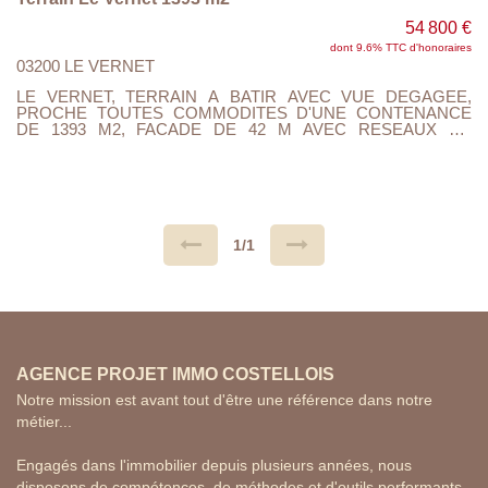
54 800 €
dont 9.6% TTC d'honoraires
03200 LE VERNET
LE VERNET, TERRAIN A BATIR AVEC VUE DEGAGEE,
PROCHE TOUTES COMMODITES D'UNE CONTENANCE
DE 1393 M2, FACADE DE 42 M AVEC RESEAUX EN
BORDURE. A 5 MINUTES DE VICHY.... A VOIR
RAPIDEMENT .....
1/1
AGENCE PROJET IMMO COSTELLOIS
Notre mission est avant tout d'être une référence dans notre
métier...
Engagés dans l'immobilier depuis plusieurs années, nous
disposons de compétences, de méthodes et d'outils performants