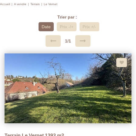
Accueil
A vendre
Terrain
Le Vernet
Trier par :
Date
Prix -/+
Prix +/-
1/1
Terrain Le Vernet 1393 m2