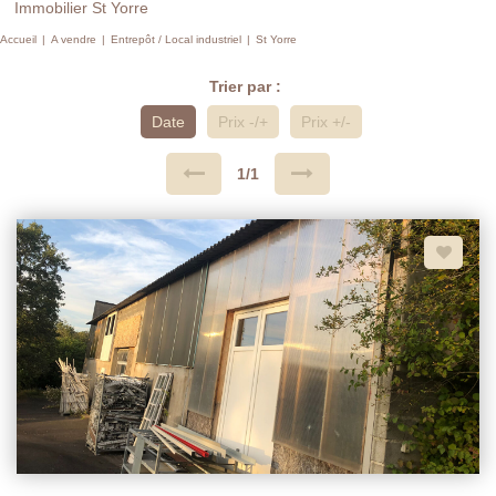
Immobilier St Yorre
Accueil
A vendre
Entrepôt / Local industriel
St Yorre
Trier par :
Date
Prix -/+
Prix +/-
1/1