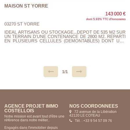
MAISON ST YORRE
143 000 €
dont 5.93% TTC d'honoraires
03270 ST YORRE
IDEAL ARTISANS OU STOCKAGE...DEPOT DE 535 M2 SUR
UN TERRAIN D'UNE CONTENANCE DE 2800 M2. REPARTI
EN PLUSIEURS CELLULES (DEMONTABLES) DONT UNE
MEZZANINE DE STOCKAGE, BUREAU ET SANITAIRE.
ELECTRICITE,TOUT A L'EGOUT.. PREVOIR COMPTEUR
D'EAU. SITUATION AU CALME SUR LES HAUTEURS DE ST
YORRE. A VOIR RAPIDEMENT.......FAIRE OFFRE APRES
VISITE....
1/1
AGENCE PROJET IMMO
NOS COORDONNÉES
COSTELLOIS
72 avenue de la Libération
42120 LE COTEAU
Notre mission est avant tout d'être une
référence dans notre métier...
Tél. : +33 9 54 57 09 76
Engagés dans l'immobilier depuis