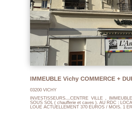
03200 VICHY
INVESTISSEURS....CENTRE VILLE , IMMEUBL
SOUS SOL ( chaufferie et caves ). AU RDC : LOCAL COMMERCIAL DE 37.32 M2
LOUE ACTUELLEMENT 370 EUROS / MOIS. 1 ER
DE 93.56 M2 , ENTREE, PALIER, SALON/SE
CUISINE DE 6.27 M2, CELLIER 4.07 M2, UNE C
SALLE DE DOUCHE ET WC INDEPENDANT . 
GAZ DE VILLE. TOUT A L'EGOUT. A VISITER ET F