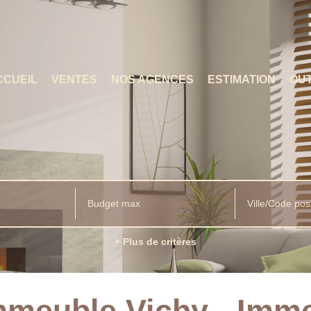
CCUEIL
VENTES
NOS AGENCES
ESTIMATION
OUT
Ville/Code pos
+ Plus de critères
mmeuble Vichy - Imm