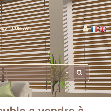
ILS
CONTACT
tal
euble a vendre à