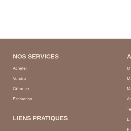
NOS SERVICES
A
Acheter
Ma
Vendre
Ma
Gérance
Ma
Estimation
Ap
Te
LIENS PRATIQUES
En
En