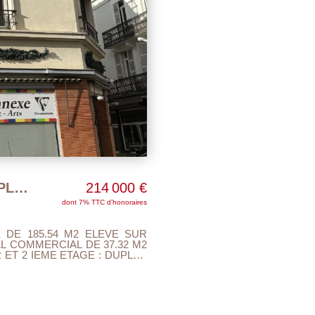
IMMEUBLE Vichy COMMERCE + DUPLEX ensemble 185.54 m2
214 000 €
dont 7% TTC d'honoraires
E DE 185.54 M2 ELEVE SUR
 ET 2 IEME ETAGE : DUPLEX
JOUR CLIMATISE DE 39 M2,
HAMBRE DE 26 M2 , DRESSING
CHAUFFAGE INDIVIDUEL AU
AIRE OFFRE...